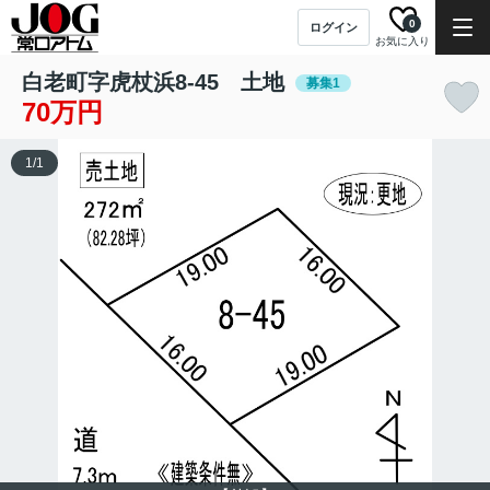
0
ログイン
お気に入り
白老町字虎杖浜8-45 土地
募集1
70万円
1
/
1