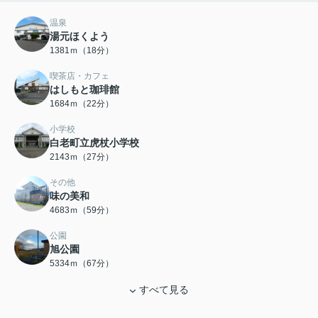
温泉
湯元ほくよう
1381ｍ（18分）
喫茶店・カフェ
はしもと珈琲館
1684ｍ（22分）
小学校
白老町立虎杖小学校
2143ｍ（27分）
その他
味の美和
4683ｍ（59分）
公園
旭公園
5334ｍ（67分）
すべて見る