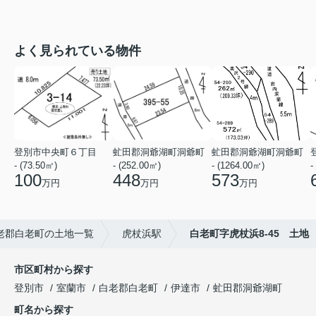
よく見られている物件
登別市中央町６丁目
虻田郡洞爺湖町洞爺町
虻田郡洞爺湖町洞爺町
- (73.50㎡)
- (252.00㎡)
- (1264.00㎡)
-
100
448
573
万円
万円
万円
老郡白老町の土地一覧
虎杖浜駅
白老町字虎杖浜8-45 土地
市区町村から探す
登別市
室蘭市
白老郡白老町
伊達市
虻田郡洞爺湖町
町名から探す