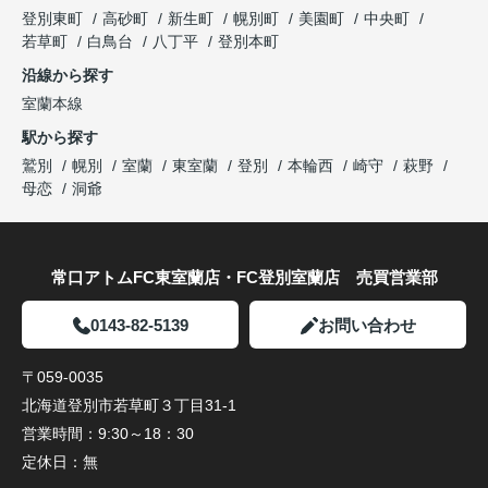
登別東町
高砂町
新生町
幌別町
美園町
中央町
若草町
白鳥台
八丁平
登別本町
沿線から探す
室蘭本線
駅から探す
鷲別
幌別
室蘭
東室蘭
登別
本輪西
崎守
萩野
母恋
洞爺
常口アトムFC東室蘭店・FC登別室蘭店 売買営業部
0143-82-5139
お問い合わせ
〒059-0035
北海道登別市若草町３丁目31-1
営業時間：
9:30～18：30
定休日：
無