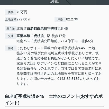
【外観】
70万円
価格
272.00㎡
82.27坪
土地面積
坪数
北海道
白老郡白老町
字虎杖浜
8-45
所在地
室蘭本線
「
虎杖浜
」駅 徒歩17分
交通
道南バス「虎杖浜公民館前」バス停下車 徒歩5分
こだわりポイント満載の白老町字虎杖浜8-45 土地。
備考
徒歩27分の場所に白老町立虎杖小学校があります。坂
道がなく普段の移動も負担がかかりにくい平坦地です。
家造りの設計やデザインなど自由にこだわることができ
る建築条件なしの土地です。当社では白老郡白老町にあ
る室蘭本線虎杖浜近辺の土地情報を豊富に取り扱ってお
ります。お問い合わせは、0143-82-5139より承ってお
ります。
白老町字虎杖浜8-45 土地のコメント(おすすめポ
イント)