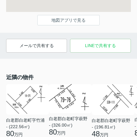
地図アプリで見る
メールで共有する
LINEで共有する
近隣の物件
白老郡白老町字萩野
白老郡白老町字竹浦
白老郡白老町字萩野
- (326.00㎡)
-
- (222.56㎡)
- (196.81㎡)
80
80
48
万円
万円
万円