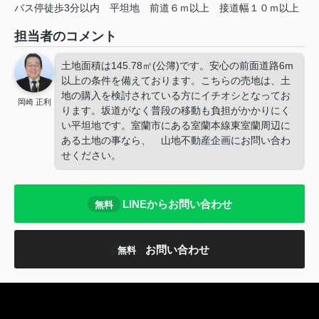
バス停徒歩3分以内
平坦地
前道６ｍ以上
接道幅１０ｍ以上
担当者のコメント
土地面積は145.78㎡(公簿)です。安心の前面道路6m
以上の条件を備えております。こちらの売地は、土
地の購入を検討されている方にイチオシとなってお
岡崎 正利
ります。坂道がなく普段の移動も負担がかかりにく
い平坦地です。室蘭市にある室蘭本線東室蘭周辺に
ある土地の事なら、 山地不動産企画にお問い合わ
せください。
LINEからお問い合わせ
無料
お問い合わせ
無料