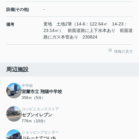
-
設備(その他)
更地 土地2筆（14-6：122.64㎡ 14-23：
備考
23.14㎡） 前面道路に上下水本あり 前面道
路にガス本管あり 230824
情報の見方
周辺施設
中学校
室蘭市立 翔陽中学校
359ｍ（5分）
コンビニエンスストア
セブンイレブン
779ｍ（10分）
ショッピングセンター
ぷらっとてついち