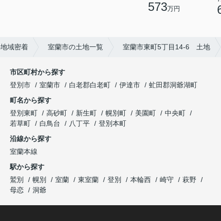
573
万円
の地域密着
室蘭市の土地一覧
室蘭市東町5丁目14-6 土地
市区町村から探す
登別市
室蘭市
白老郡白老町
伊達市
虻田郡洞爺湖町
町名から探す
登別東町
高砂町
新生町
幌別町
美園町
中央町
若草町
白鳥台
八丁平
登別本町
沿線から探す
室蘭本線
駅から探す
鷲別
幌別
室蘭
東室蘭
登別
本輪西
崎守
萩野
母恋
洞爺