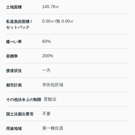
145.78㎡
土地面積
0.00㎡/無 0.00㎡
私道負担面積 /
セットバック
60%
建ぺい率
200%
容積率
一方
接道状況
市街化区域
都市計画
景観法
その他法令上の制限
不要
国土法届出要否
第一種住居
用途地域