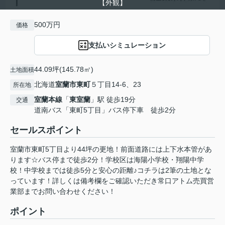
【外観】
500万円
価格
支払いシミュレーション
44.09坪(145.78㎡)
土地面積
北海道
室蘭市
東町
５丁目14-6、23
所在地
室蘭本線
「
東室蘭
」駅 徒歩19分
交通
道南バス「東町5丁目」バス停下車 徒歩2分
セールスポイント
室蘭市東町5丁目より44坪の更地！前面道路には上下水本管があ
ります☆バス停まで徒歩2分！学校区は海陽小学校・翔陽中学
校！中学校までは徒歩5分と安心の距離♪コチラは2筆の土地とな
っています！詳しくは備考欄をご確認いただき常口アトム売買営
業部までお問い合わせください！
ポイント