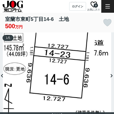
0
ログイン
お気に入り
室蘭市東町5丁目14-6 土地
500
万円
1
/
5