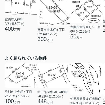
室蘭市天神町
0坪 (465.72㎡)
0
室蘭市本輪西町５丁目
400
万円
室蘭市港北町５丁目
0坪 (402.88㎡)
0坪 (412.22㎡)
50
万円
300
万円
よく見られている物件
登別市中央町６丁目
虻田郡洞爺湖町洞爺町
22.23坪 (73.50㎡)
76.22坪 (252.00㎡)
虻田郡洞爺湖町洞爺町
100
448
万円
万円
382.35坪 (1264.00㎡)
7