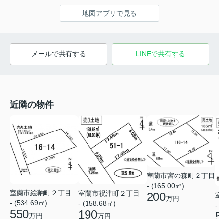
地図アプリで見る
メールで共有する
LINEで共有する
近隣の物件
室蘭市宮の森町２丁目
- (165.00㎡)
室蘭市絵鞆町２丁目
室蘭市祝津町２丁目
200
万円
- (534.69㎡)
- (158.68㎡)
-
550
190
万円
万円