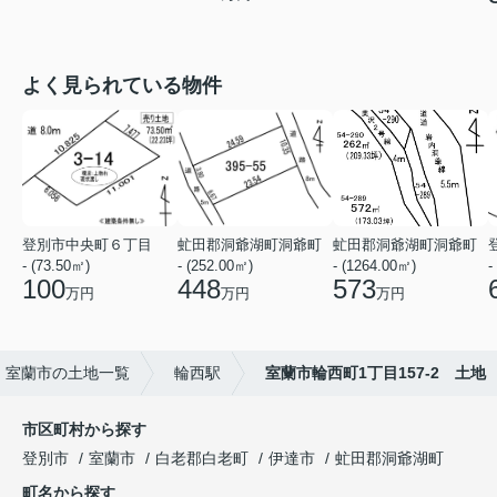
よく見られている物件
登別市中央町６丁目
虻田郡洞爺湖町洞爺町
虻田郡洞爺湖町洞爺町
- (73.50㎡)
- (252.00㎡)
- (1264.00㎡)
-
100
448
573
万円
万円
万円
室蘭市の土地一覧
輪西駅
室蘭市輪西町1丁目157-2 土地
市区町村から探す
登別市
室蘭市
白老郡白老町
伊達市
虻田郡洞爺湖町
町名から探す