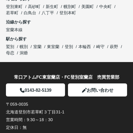
登別東町
高砂町
新生町
幌別町
美園町
中央町
若草町
白鳥台
八丁平
登別本町
沿線から探す
室蘭本線
駅から探す
鷲別
幌別
室蘭
東室蘭
登別
本輪西
崎守
萩野
母恋
洞爺
常口アトムFC東室蘭店・FC登別室蘭店 売買営業部
0143-82-5139
お問い合わせ
〒059-0035
北海道登別市若草町３丁目31-1
営業時間：
9:30～18：30
定休日：
無