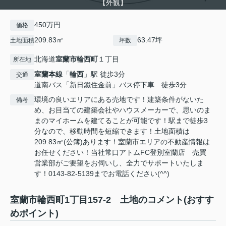
【外観】
450万円
価格
209.83㎡
63.47坪
土地面積
坪数
北海道
室蘭市
輪西町
１丁目
所在地
室蘭本線
「
輪西
」駅 徒歩3分
交通
道南バス「新日鐵住金前」バス停下車 徒歩3分
環境の良いエリアにある売地です！建築条件がないた
備考
め、お目当ての建築会社やハウスメーカーで、思いのま
まのマイホームを建てることが可能です！駅まで徒歩3
分なので、移動時間を短縮できます！土地面積は
209.83㎡(公簿)あります！室蘭市エリアの不動産情報は
お任せください！当社常口アトムFC登別室蘭店 売買
営業部がご要望をお伺いし、全力でサポートいたしま
す！0143-82-5139までお電話ください(^^)
室蘭市輪西町1丁目157-2 土地のコメント(おすす
めポイント)