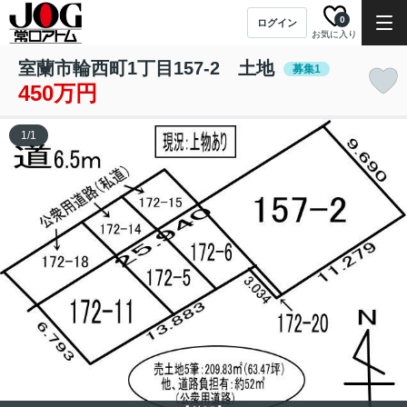
0
ログイン
お気に入り
室蘭市輪西町1丁目157-2 土地
募集1
450万円
1
/
1