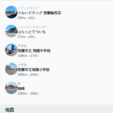
ドラッグストア
ツルハドラッグ 室蘭輪西店
259ｍ（4分）
ショッピングセンター
ぷらっとてついち
273ｍ（4分）
中学校
室蘭市立 翔陽中学校
1284ｍ（17分）
小学校
室蘭市立海陽小学校
1950ｍ（25分）
駅
御崎
2304ｍ（29分）
地図