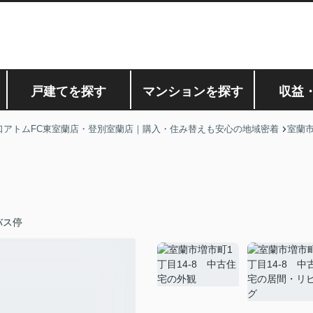
戸建てを探す
マンションを探す
収益
口アトムFC東室蘭店・登別室蘭店｜購入・住み替えも安心の地域密着
室蘭
バス停