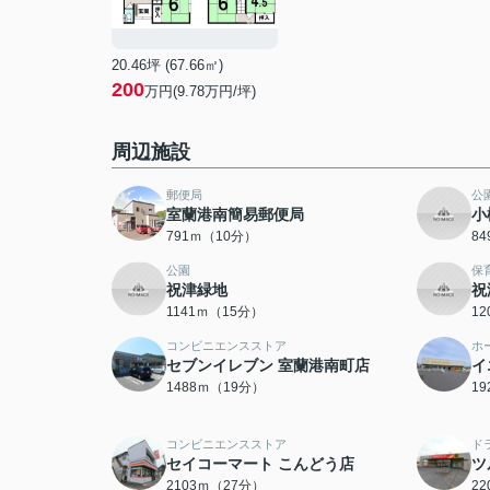
20.46坪 (67.66㎡)
200
万円(9.78万円/坪)
周辺施設
郵便局
公
室蘭港南簡易郵便局
小
791ｍ（10分）
8
公園
保
祝津緑地
祝
1141ｍ（15分）
1
コンビニエンスストア
ホ
セブンイレブン 室蘭港南町店
イ
1488ｍ（19分）
1
コンビニエンスストア
ド
セイコーマート こんどう店
ツ
2103ｍ（27分）
2