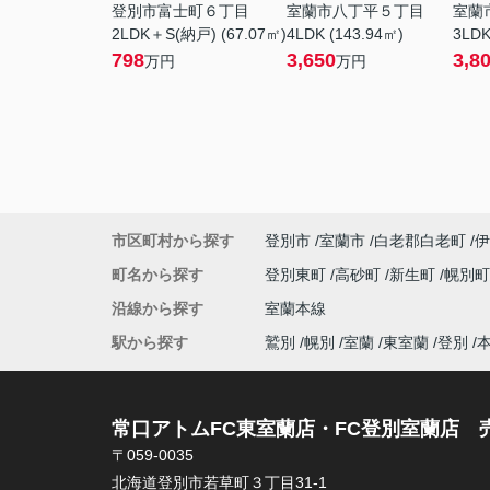
登別市富士町６丁目
室蘭市八丁平５丁目
室蘭
2LDK＋S(納戸) (67.07㎡)
4LDK (143.94㎡)
3LDK
798
3,650
3,8
万円
万円
市区町村から探す
登別市
室蘭市
白老郡白老町
伊
町名から探す
登別東町
高砂町
新生町
幌別
沿線から探す
室蘭本線
駅から探す
鷲別
幌別
室蘭
東室蘭
登別
常口アトムFC東室蘭店・FC登別室蘭店 
〒059-0035
北海道登別市若草町３丁目31-1