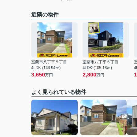
近隣の物件
室蘭市八丁平５丁目
室蘭市八丁平５丁目
4LDK (143.94㎡)
4LDK (105.16㎡)
4
3,650
2,800
1
万円
万円
よく見られている物件