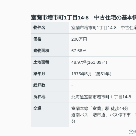
室蘭市増市町1丁目14-8 中古住宅の基本
物件名
室蘭市増市町1丁目14-8 中古住
価格
200万円
建物面積
67.66㎡
土地面積
48.97坪(161.89㎡)
築年月
1975年5月（築51年）
総戸数
-
所在地
北海道
室蘭市
増市町
１丁目14-8
交通
室蘭本線
「
室蘭
」駅 徒歩44分
道南バス「増市通」バス停下車 
分