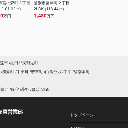
市宮の森町３丁目
登別市富岸町２丁目
 (101.02㎡)
2LDK (113.44㎡)
00
1,480
万円
万円
達市
虻田郡洞爺湖町
町
美園町
中央町
若草町
白鳥台
八丁平
登別本町
本輪西
崎守
萩野
母恋
洞爺
売買営業部
トップページ