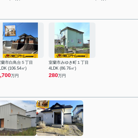
室蘭市白鳥台５丁目
室蘭市みゆき町１丁目
LDK (106.54㎡)
4LDK (86.76㎡)
,700
280
万円
万円