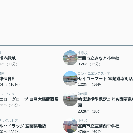
園
小学校
橋内緑地
室蘭市立みなと小学校
49ｍ（11分）
959ｍ（12分）
育園
コンビニエンスストア
津保育所
セイコーマート 室蘭港南町店
204ｍ（16分）
1228ｍ（16分）
ームセンター
幼稚園
エローグローブ 白鳥大橋蘭西店
幼保連携型認定こども園清泉
923ｍ（25分）
園
2028ｍ（26分）
ラッグストア
中学校
ルハドラッグ 室蘭築地店
室蘭市立室蘭西中学校
200ｍ（28分）
4790ｍ（60分）