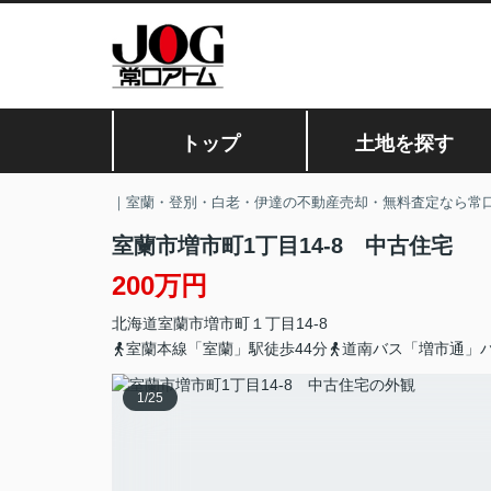
トップ
土地を探す
｜室蘭・登別・白老・伊達の不動産売却・無料査定なら常
室蘭市増市町1丁目14-8 中古住宅
200万円
北海道
室蘭市
増市町
１丁目14-8
室蘭本線「室蘭」駅徒歩44分
道南バス「増市通」
1
/
25