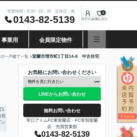
営業時間：9:30～18：30 定休日：無
0
0143-82-5139
ログイン
お気に入り
・事業用
会員限定物件
室蘭市増市町1丁目14-8 中古住宅
市の一戸建て一覧
お気軽にお問い合わせください
LINEからお問い合わせ
無料お問い合わせ
常口アトムFC東室蘭店・FC登別室蘭
店 売買営業部
0143-82-5139