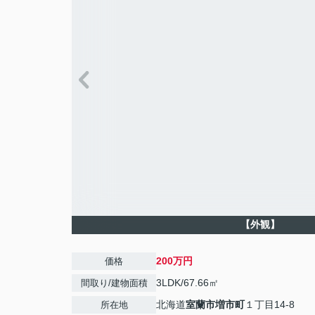
【外観】
200万円
価格
3LDK/67.66㎡
間取り/建物面積
北海道
室蘭市
増市町
１丁目14-8
所在地