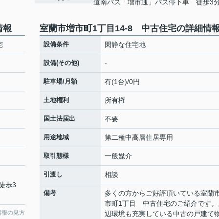
道南バス「増市通」バス停下車 徒歩3
情報
室蘭市増市町1丁目14-8 中古住宅の詳細情
宅
設備条件
閑静な住宅地
設備(その他)
-
駐車場/月額
有(1台)/0円
土地権利
所有権
国土法届出
不要
用途地域
第二種中高層住居専用
取引態様
一般媒介
引渡し
相談
徒歩3
備考
多くの方からご好評頂いている室蘭
市町1丁目 中古住宅のご紹介です。
情報の見方
辺環境も充実している中古の戸建て