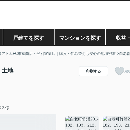
戸建てを探す
マンションを探す
収益
口アトムFC東室蘭店・登別室蘭店｜購入・住み替えも安心の地域密着
白老
3 土地
印刷する
お気
バス停