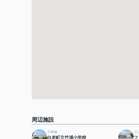
周辺施設
小学校
コ
白老町立竹浦小学校
フ