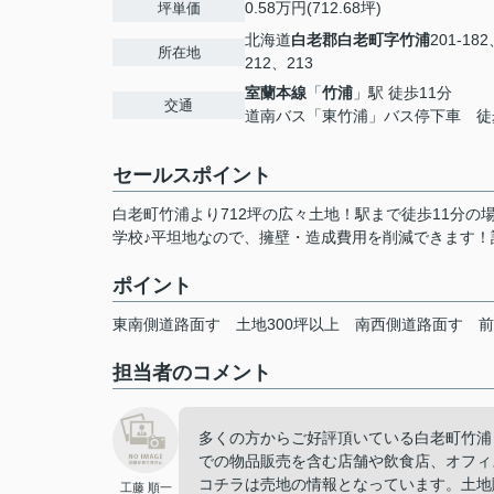
0.58万円(712.68坪)
坪単価
北海道
白老郡白老町
字竹浦
201-18
所在地
212、213
室蘭本線
「
竹浦
」駅 徒歩11分
交通
道南バス「東竹浦」バス停下車 徒
セールスポイント
白老町竹浦より712坪の広々土地！駅まで徒歩11分
学校♪平坦地なので、擁壁・造成費用を削減できます
ポイント
東南側道路面す
土地300坪以上
南西側道路面す
前
担当者のコメント
多くの方からご好評頂いている白老町竹浦
での物品販売を含む店舗や飲食店、オフィ
コチラは売地の情報となっています。土地購
工藤 順一