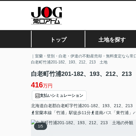
トップ
土地を探す
｜室蘭・登別・白老・伊達の不動産売却・無料査定なら常
白老町竹浦201-182、193、212、213 土地
白老町竹浦201-182、193、212、21
416
万円
支払いシミュレーション
北海道
白老郡白老町
字竹浦
201-182、193、212、213
室蘭本線「竹浦」駅徒歩11分
道南バス「東竹浦」
1
/
5