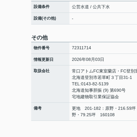
設備条件
公営水道 / 公共下水
設備(その他)
-
その他
72311714
物件番号
2026年08月03日
情報更新日
取扱会社
常口アトムFC東室蘭店・FC登別
北海道登別市若草町３丁目31-1
TEL:0143-82-5139
北海道知事胆振 (9) 第690号
宅地建物取引業保証協会
備考
更地 201-182：原野・216.59坪
野・79.25坪 160108