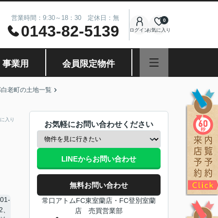
営業時間：9:30～18：30 定休日：無
0
0143-82-5139
ログイン
お気に入り
・事業用
会員限定物件
郡白老町の土地一覧
に入り
お気軽にお問い合わせください
LINEからお問い合わせ
無料お問い合わせ
常口アトムFC東室蘭店・FC登別室蘭
店 売買営業部