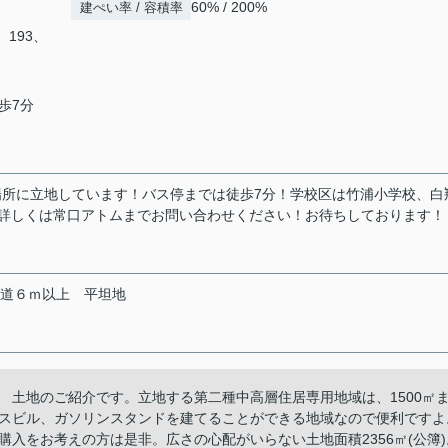
60% / 200%
建ぺい率 / 容積率
2、193、
歩7分
の場所に立地しています！バス停までは徒歩7分！学校区は竹浦小学校、白
！詳しくは常口アトムまでお問い合わせください！お待ちしております！
道６ｍ以上
平坦地
 土地のご紹介です。立地する第二種中高層住居専用地域は、1500㎡
スビル、ガソリンスタンドを建てることができる地域なので便利ですよ
入をお考えの方は是非。広さの心配がいらない土地面積2356㎡(公簿)