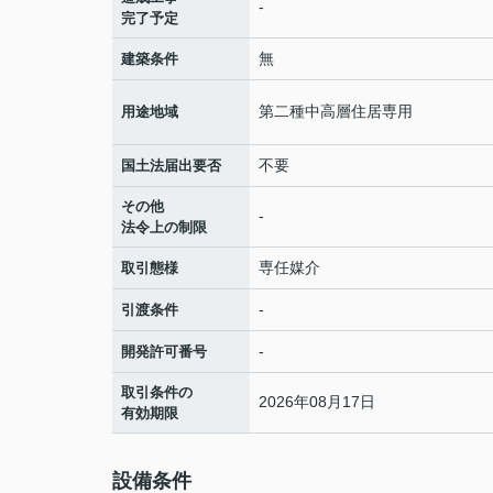
-
完了予定
無
建築条件
第二種中高層住居専用
用途地域
不要
国土法届出要否
その他
-
法令上の制限
専任媒介
取引態様
-
引渡条件
-
開発許可番号
取引条件の
2026年08月17日
有効期限
設備条件