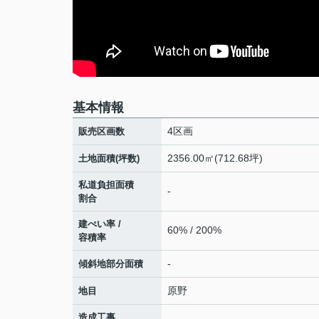
基本情報
4区画
販売区画数
2356.00㎡(712.68坪)
土地面積(坪数)
私道負担面積
-
割合
建ぺい率 /
60% / 200%
容積率
-
傾斜地部分面積
原野
地目
造成工事