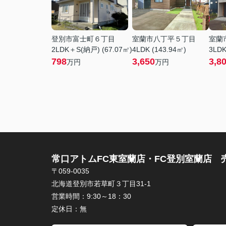
登別市富士町６丁目
室蘭市八丁平５丁目
室蘭
2LDK＋S(納戸) (67.07㎡)
4LDK (143.94㎡)
3LDK
798
3,650
3,8
万円
万円
常口アトムFC東室蘭店・FC登別室蘭店 
〒059-0035
北海道登別市若草町３丁目31-1
営業時間：
9:30～18：30
定休日：
無