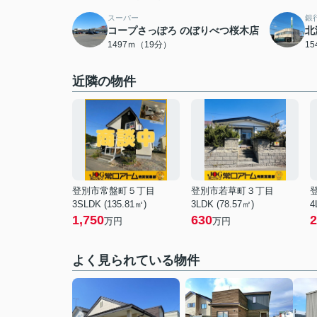
スーパー
銀
コープさっぽろ のぼりべつ桜木店
北
1497ｍ（19分）
1
近隣の物件
登別市常盤町５丁目
登別市若草町３丁目
3SLDK (135.81㎡)
3LDK (78.57㎡)
4
1,750
630
2
万円
万円
よく見られている物件