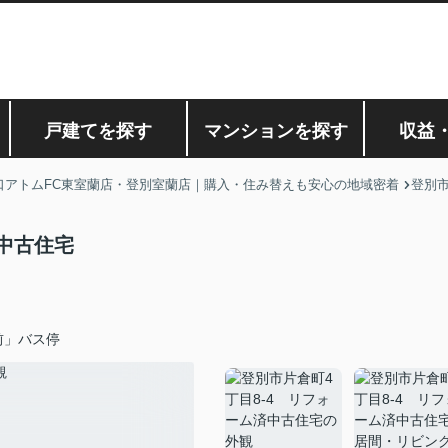
戸建てを探す
マンションを探す
収益
口アトムFC東室蘭店・登別室蘭店｜購入・住み替えも安心の地域密着
登別
済中古住宅
前」バス停