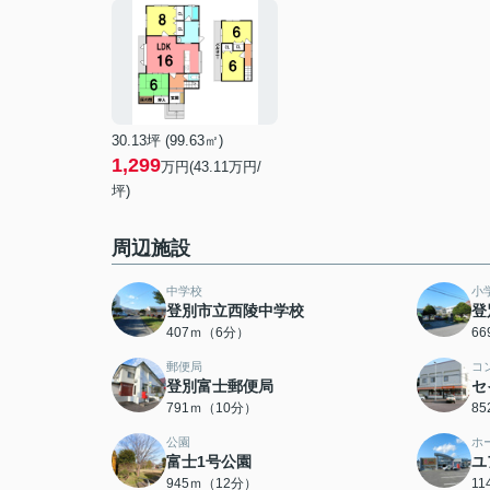
30.13坪 (99.63㎡)
1,299
万円(43.11万円/
坪)
周辺施設
中学校
小
登別市立西陵中学校
登
407ｍ（6分）
6
郵便局
コ
登別富士郵便局
セ
791ｍ（10分）
8
公園
ホ
富士1号公園
ユ
945ｍ（12分）
1