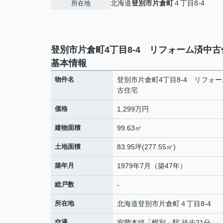
北海道
登別市
片倉町
４丁目8-4
所在地
登別市片倉町4丁目8-4 リフォーム済中
基本情報
物件名
登別市片倉町4丁目8-4 リフォ
古住宅
価格
1,299万円
建物面積
99.63㎡
土地面積
83.95坪(277.55㎡)
築年月
1979年7月（築47年）
総戸数
-
所在地
北海道
登別市
片倉町
４丁目8-4
交通
室蘭本線
「
幌別
」駅 徒歩21分