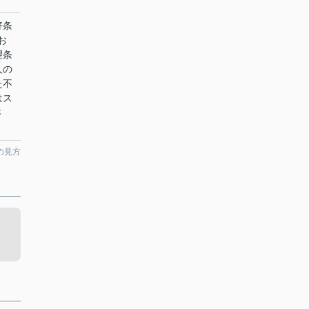
好条
お
望条
人の
た不
はス
さ
の見方