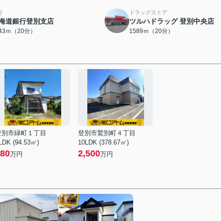
行
ドラッグストア
海道銀行登別支店
ツルハドラッグ 登別中央店
543ｍ（20分）
1589ｍ（20分）
登別市緑町１丁目
登別市鷲別町４丁目
LDK (94.53㎡)
10LDK (378.67㎡)
80
2,500
万円
万円