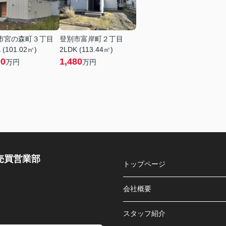
市宮の森町３丁目
登別市富岸町２丁目
 (101.02㎡)
2LDK (113.44㎡)
00
1,480
万円
万円
売買営業部
トップページ
会社概要
スタッフ紹介