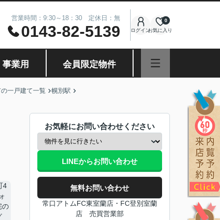
営業時間：9:30～18：30 定休日：無
0
0143-82-5139
ログイン
お気に入り
・事業用
会員限定物件
市の一戸建て一覧
幌別駅
お気軽にお問い合わせください
LINEからお問い合わせ
無料お問い合わせ
常口アトムFC東室蘭店・FC登別室蘭
店 売買営業部