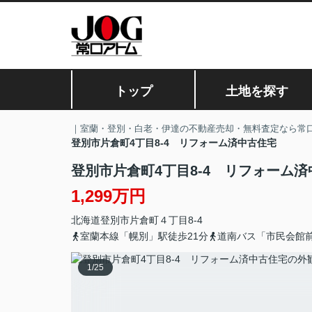
トップ
土地を探す
｜室蘭・登別・白老・伊達の不動産売却・無料査定なら常
登別市片倉町4丁目8-4 リフォーム済中古住宅
登別市片倉町4丁目8-4 リフォーム
1,299万円
北海道
登別市
片倉町
４丁目8-4
室蘭本線「幌別」駅徒歩21分
道南バス「市民会館
1
/
25