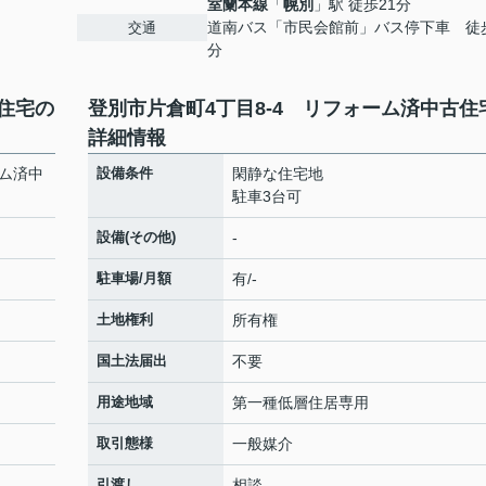
室蘭本線
「
幌別
」駅 徒歩21分
道南バス「市民会館前」バス停下車 徒
交通
分
古住宅の
登別市片倉町4丁目8-4 リフォーム済中古住
詳細情報
ーム済中
設備条件
閑静な住宅地
駐車3台可
設備(その他)
-
駐車場/月額
有/-
土地権利
所有権
国土法届出
不要
用途地域
第一種低層住居専用
取引態様
一般媒介
引渡し
相談