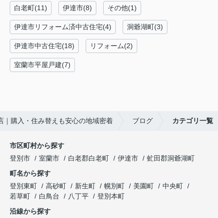
白老町(11)
伊達市(8)
その他(1)
伊達市リフォーム済中古住宅(4)
洞爺湖町(3)
伊達市中古住宅(18)
リフォーム(2)
室蘭市平屋戸建(7)
店｜購入・住み替えも安心の地域密着
ブログ
カテゴリ一覧
市区町村から探す
登別市
室蘭市
白老郡白老町
伊達市
虻田郡洞爺湖町
町名から探す
登別東町
高砂町
新生町
幌別町
美園町
中央町
若草町
白鳥台
八丁平
登別本町
沿線から探す