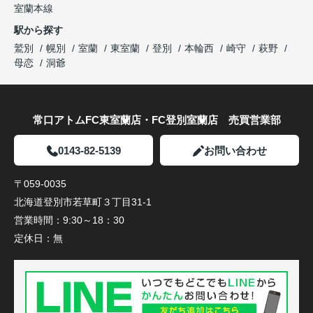
室蘭本線
駅から探す
鷲別
幌別
室蘭
東室蘭
登別
本輪西
崎守
萩野
母恋
洞爺
常口アトムFC東室蘭店・FC登別室蘭店 売買営業部
0143-82-5139
お問い合わせ
〒059-0035
北海道登別市若草町３丁目31-1
営業時間：
9:30～18：30
定休日：
無