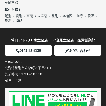
室蘭本線
駅から探す
鷲別
幌別
室蘭
東室蘭
登別
本輪西
崎守
萩野
母恋
洞爺
常口アトムFC東室蘭店・FC登別室蘭店 売買営業部
0143-82-5139
お問い合わせ
〒059-0035
北海道登別市若草町３丁目31-1
営業時間：
9:30～18：30
定休日：
無