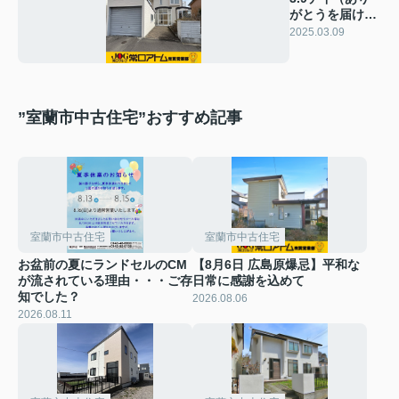
がとうを届ける
日）
2025.03.09
”室蘭市中古住宅”おすすめ記事
室蘭市中古住宅
室蘭市中古住宅
お盆前の夏にランドセルのCM
【8月6日 広島原爆忌】平和な
が流されている理由・・・ご存
日常に感謝を込めて
知でした？
2026.08.06
2026.08.11