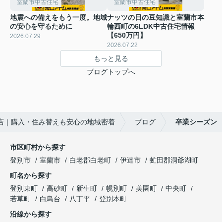
室蘭市中古住宅
室蘭市中古住宅
地震への備えをもう一度。地域
ナッツの日の豆知識と室蘭市本
の安心を守るために
輪西町の6LDK中古住宅情報
【650万円】
2026.07.29
2026.07.22
もっと見る
ブログトップへ
店｜購入・住み替えも安心の地域密着
ブログ
卒業シーズン
市区町村から探す
登別市
室蘭市
白老郡白老町
伊達市
虻田郡洞爺湖町
町名から探す
登別東町
高砂町
新生町
幌別町
美園町
中央町
若草町
白鳥台
八丁平
登別本町
沿線から探す