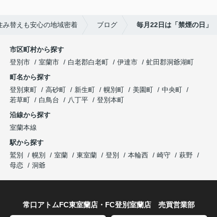
住み替えも安心の地域密着
ブログ
毎月22日は「禁煙の日」
市区町村から探す
登別市
室蘭市
白老郡白老町
伊達市
虻田郡洞爺湖町
町名から探す
登別東町
高砂町
新生町
幌別町
美園町
中央町
若草町
白鳥台
八丁平
登別本町
沿線から探す
室蘭本線
駅から探す
鷲別
幌別
室蘭
東室蘭
登別
本輪西
崎守
萩野
母恋
洞爺
常口アトムFC東室蘭店・FC登別室蘭店 売買営業部