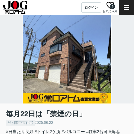
0
ログイン
お気に入り
毎月22日は「禁煙の日」
登別市中古住宅
2025.06.22
#日当たり良好
#トイレ2ケ所
#バルコニー
#駐車2台可
#角地