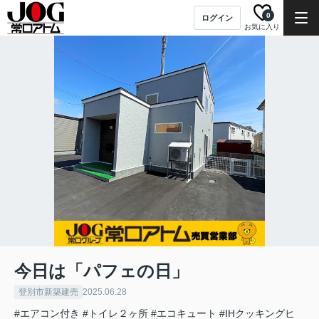
0
ログイン
お気に入り
今日は「パフェの日」
登別市新築建売
2025.06.28
#エアコン付き
#トイレ２ヶ所
#エコキュート
#IHクッキングヒ