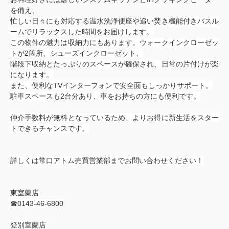
を備え、
忙
しい日々にも対応する温水洗浄便座や追い焚き機能付きバスル
ームでリラックスした時間をお届けします
。
この物件の魅力は収納力にもあります。ウォークインクローゼッ
トが2箇所、シューズインクローゼット、
階段下収納とたっぷりのスペースが確保され、日常の片付けが楽
になります。
また、便利なTVインターフォンで安全面もしっかりサポート。
駐車スペースも2台分あり、車をお持ちの方にも便利です。
仲介手数料が無料となっているため、よりお得に新生活をスター
トできるチャンスです。
詳しくは常口アトム売買営業部までお問い合わせください！
東室蘭店
☎0143-46-6800
登別室蘭店