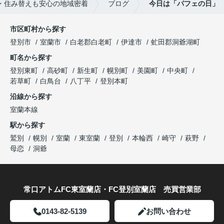
・住み替えも安心の地域密着
ブログ
今日は「パフェの日」
市区町村から探す
登別市
室蘭市
白老郡白老町
伊達市
虻田郡洞爺湖町
町名から探す
登別東町
高砂町
新生町
幌別町
美園町
中央町
若草町
白鳥台
八丁平
登別本町
沿線から探す
室蘭本線
駅から探す
鷲別
幌別
室蘭
東室蘭
登別
本輪西
崎守
萩野
母恋
洞爺
常口アトムFC東室蘭店・FC登別室蘭店 売買営業部
0143-82-5139
お問い合わせ