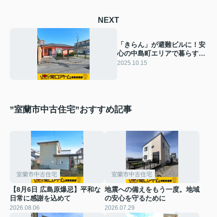
NEXT
「きらん」が避難ビルに！安
心の中島町エリアで暮らすと
いう選択
2025.10.15
”室蘭市中古住宅”おすすめ記事
室蘭市中古住宅
室蘭市中古住宅
【8月6日 広島原爆忌】平和な
地震への備えをもう一度。地域
日常に感謝を込めて
の安心を守るために
2026.08.06
2026.07.29