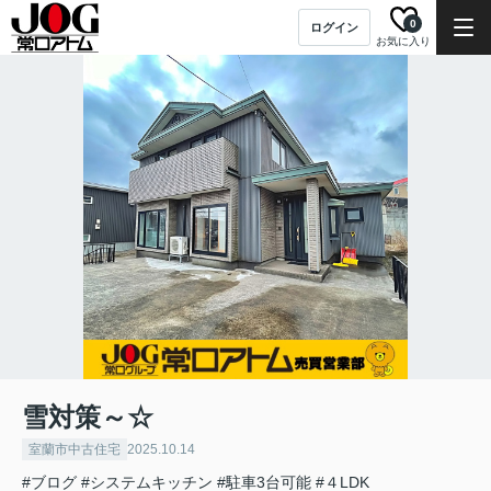
0
ログイン
お気に入り
雪対策～☆
室蘭市中古住宅
2025.10.14
#ブログ
#システムキッチン
#駐車3台可能
#４LDK