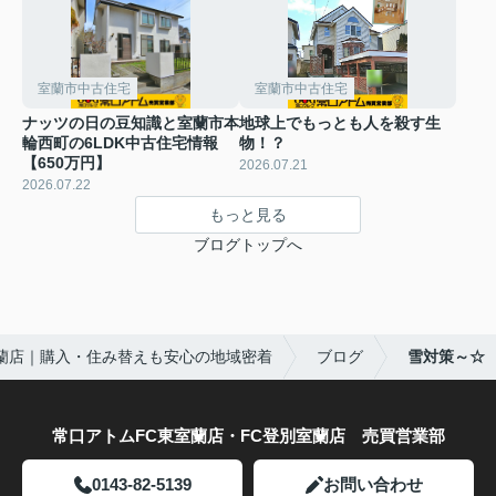
室蘭市中古住宅
室蘭市中古住宅
ナッツの日の豆知識と室蘭市本
地球上でもっとも人を殺す生
輪西町の6LDK中古住宅情報
物！？
【650万円】
2026.07.21
2026.07.22
もっと見る
ブログトップへ
蘭店｜購入・住み替えも安心の地域密着
ブログ
雪対策～☆
常口アトムFC東室蘭店・FC登別室蘭店 売買営業部
0143-82-5139
お問い合わせ