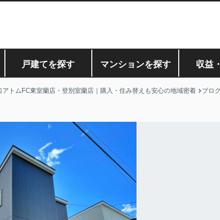
戸建てを探す
マンションを探す
収益
口アトムFC東室蘭店・登別室蘭店｜購入・住み替えも安心の地域密着
ブロ