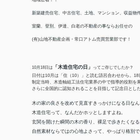
新築建売住宅、中古住宅、土地、マンション、収益物
室蘭、登別、伊達、白老の不動産の事ならお任せの
(有)山地不動産企画・常口アトム売買営業部です！
「木造住宅の日」
10月18日は
ってご存じでしたか？
日付は10月は「住（10）」と読む語呂合わせから。
制定当時、木造軸組工法住宅業界の中で指導的役割を
さらに全国的に認知されることを目指して記念日とし
木の家の良さを改めて見直すきっかけになる日なん
木造住宅って、なんだかホッとしますよね。
玄関を開けた瞬間の木の香り、裸足で歩きたくなる
自然素材ならではの心地よさって、やっぱり格別で