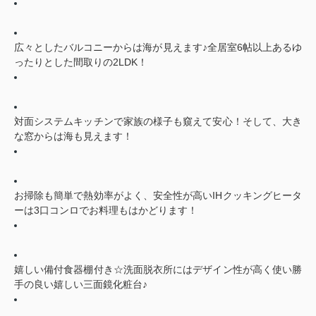
広々としたバルコニーからは海が見えます♪全居室6帖以上あるゆ
ったりとした間取りの2LDK！
対面システムキッチンで家族の様子も窺えて安心！そして、大き
な窓からは海も見えます！
お掃除も簡単で熱効率がよく、安全性が高いIHクッキングヒータ
ーは3口コンロでお料理もはかどります！
嬉しい備付食器棚付き☆洗面脱衣所にはデザイン性が高く使い勝
手の良い嬉しい三面鏡化粧台♪