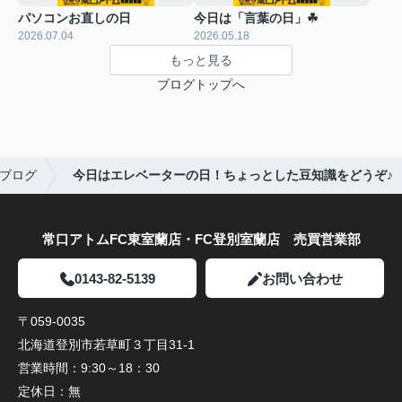
パソコンお直しの日
今日は「言葉の日」☘
2026.07.04
2026.05.18
もっと見る
ブログトップへ
ブログ
今日はエレベーターの日！ちょっとした豆知識をどうぞ♪
常口アトムFC東室蘭店・FC登別室蘭店 売買営業部
0143-82-5139
お問い合わせ
〒059-0035
北海道登別市若草町３丁目31-1
営業時間：
9:30～18：30
定休日：
無