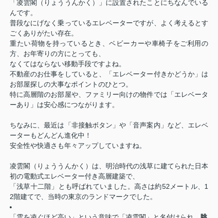
「凌雲閣（りょううんかく）」に設置されたことにちなんでいる
んです。
普段なにげなく乗っているエレベーターですが、よく考えるとす
ごくありがたい存在。
重たい荷物を持っているとき、ベビーカーや車椅子をご利用の
方、お年寄りの方にとっても、
なくてはならない移動手段ですよね。
不動産のお仕事をしていると、「エレベーター付きかどうか」は
お部屋探しの大事なポイントのひとつ。
特に高層階のお部屋や、ファミリー向けの物件では「エレベータ
ーあり」は安心感につながります。
ちなみに、最近は「非接触ボタン」や「音声案内」など、エレベ
ーターもどんどん進化中！
安全性や快適さも年々アップしていますね。
凌雲閣（りょううんかく）は、明治時代の浅草に建てられた日本
初の電動式エレベーター付き高層建築で、
「浅草十二階」とも呼ばれていました。高さは約52メートル、1
2階建てで、当時の東京のランドマークでした。
「雲を凌ぐほど高い」という意味で「凌雲閣」と名付けられ、
眺