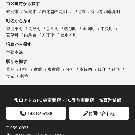
市区町村から探す
登別市
室蘭市
白老郡白老町
伊達市
虻田郡洞爺湖町
町名から探す
登別東町
高砂町
新生町
幌別町
美園町
中央町
若草町
白鳥台
八丁平
登別本町
沿線から探す
室蘭本線
駅から探す
鷲別
幌別
室蘭
東室蘭
登別
本輪西
崎守
萩野
母恋
洞爺
常口アトムFC東室蘭店・FC登別室蘭店 売買営業部
0143-82-5139
お問い合わせ
〒059-0035