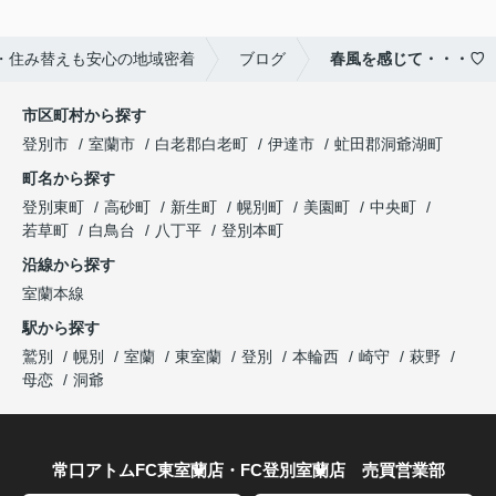
・住み替えも安心の地域密着
ブログ
春風を感じて・・・♡
市区町村から探す
登別市
室蘭市
白老郡白老町
伊達市
虻田郡洞爺湖町
町名から探す
登別東町
高砂町
新生町
幌別町
美園町
中央町
若草町
白鳥台
八丁平
登別本町
沿線から探す
室蘭本線
駅から探す
鷲別
幌別
室蘭
東室蘭
登別
本輪西
崎守
萩野
母恋
洞爺
常口アトムFC東室蘭店・FC登別室蘭店 売買営業部