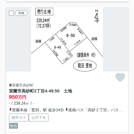
売地
室蘭市高砂町
室蘭市高砂町2丁目4-49.50 土地
950
万円
- / 239.24㎡ / -
室蘭本線「鷲別」駅 徒歩14分
道南バス「高砂２丁目」バス停下車 徒歩2分
都市ガス
公共下水
動画