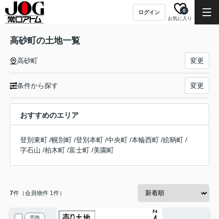
0
ログイン
お気に入り
高砂町の土地一覧
高砂町
変更
条件から探す
変更
おすすめのエリア
登別東町
/
幌別町
/
登別本町
/
中央町
/
本輪西町
/
絵鞆町
/
字石山
/
柏木町
/
富士町
/
美園町
7
件（会員物件 1件）
売地