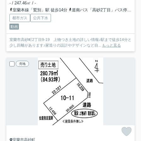
- / 247.46㎡ / -
室蘭本線「鷲別」駅 徒歩14分
道南バス「高砂2丁目」バス停下車 徒歩3分
都市ガス
公共下水
動画
室蘭市高砂町2丁目9-19 上物つき土地の詳しい情報♪駅まで徒歩14分と
少し距離があります♪家造りの設計やデザインなど自...
もっと見る
売地
室蘭市高砂町