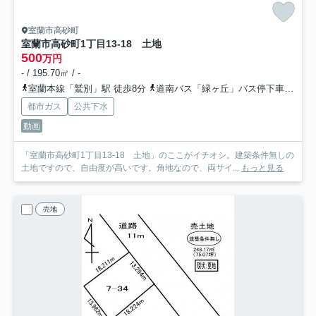
室蘭市高砂町
室蘭市高砂町1丁目13-18 土地
500
万円
- / 195.70㎡ / -
室蘭本線「鷲別」駅 徒歩8分
道南バス「緑ヶ丘」バス停下車 徒歩0分
都市ガス
公共下水
動画
「室蘭市高砂町1丁目13-18 土地」のここがイチオシ。建築条件無しの
土地ですので、自由度が高いです。角地なので、両サイ...
もっと見る
売地