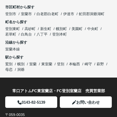
市区町村から探す
登別市
室蘭市
白老郡白老町
伊達市
虻田郡洞爺湖町
町名から探す
登別東町
高砂町
新生町
幌別町
美園町
中央町
若草町
白鳥台
八丁平
登別本町
沿線から探す
室蘭本線
駅から探す
鷲別
幌別
室蘭
東室蘭
登別
本輪西
崎守
萩野
母恋
洞爺
常口アトムFC東室蘭店・FC登別室蘭店 売買営業部
0143-82-5139
お問い合わせ
〒059-0035