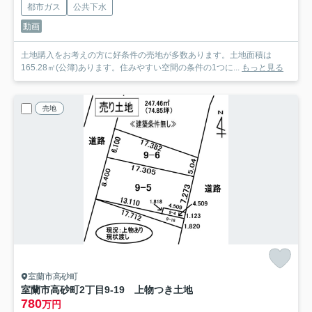
都市ガス
公共下水
動画
土地購入をお考えの方に好条件の売地が多数あります。土地面積は
165.28㎡(公簿)あります。住みやすい空間の条件の1つに...
もっと見る
売地
室蘭市高砂町
室蘭市高砂町2丁目9-19 上物つき土地
780
万円