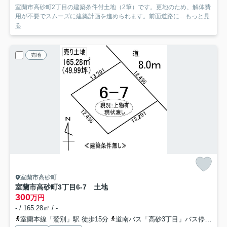
室蘭市高砂町2丁目の建築条件付土地（2筆）です。更地のため、解体費
用が不要でスムーズに建築計画を進められます。前面道路に...
もっと見
る
売地
室蘭市高砂町
室蘭市高砂町3丁目6-7 土地
300
万円
- / 165.28㎡ / -
室蘭本線「鷲別」駅 徒歩15分
道南バス「高砂3丁目」バス停下車 徒歩6分