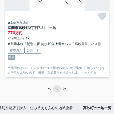
室蘭市高砂町
室蘭市高砂町2丁目7-34 土地
770
万円
- / 248.17㎡ / -
室蘭本線「鷲別」駅 徒歩10分
道南バス「高砂局前」バス停下車 徒歩3分
都市ガス
公共下水
動画
土地面積は248.17㎡(公簿)です☆駅から徒歩10分圏内に立地しています
☆平坦な土地なので、擁壁・造成費用を抑えられま...
もっと見る
1
登別室蘭店｜購入・住み替えも安心の地域密着
高砂町の土地一覧