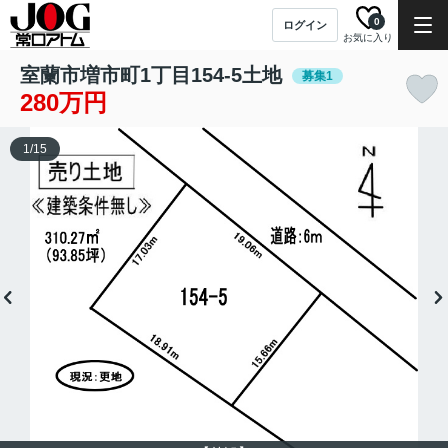
0
ログイン
お気に入り
室蘭市増市町1丁目154-5土地
募集1
280万円
1
/
15