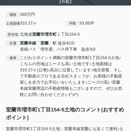
【外観】
280万円
価格
310.27㎡
93.85坪
土地面積
坪数
北海道
室蘭市
増市町
１丁目154-5
所在地
室蘭本線
「
室蘭
」駅 徒歩42分
交通
道南バス「増市通」バス停下車 徒歩3分
こだわりポイント満載の室蘭市増市町1丁目154-5土地♪
備考
こちらの売地はニーズも高い土地です♪土地面積は
310.27㎡(公簿)♪高台に位置しています♪地元密着、そし
て不動産のプロである当社スタッフが、お客様の不動産
探しを全力でお手伝いをいたします♪ニーズの高い室蘭
本線室蘭周辺の不動産情報もございますので、ぜひお気
軽にお問い合わせください(^o^)
室蘭市増市町1丁目154-5土地のコメント(おすすめ
ポイント)
室蘭市増市町1丁目154-5土地：室蘭本線室蘭にも近くて便利♪土