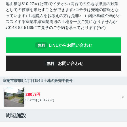
地面積は310.27㎡(公簿)でイチオシ♪高台での立地は津波の対策
としての役割を果たすことができます♪コチラは売地の情報とな
っています♪土地購入をお考えの方は是非♪ 山地不動産企画がオ
ススメする室蘭本線室蘭周辺の土地を一度ご覧になりませんか
♪0143-82-5139にて見学のご予約を承っております(^o^)
LINEからお問い合わせ
無料
お問い合わせ
無料
室蘭市増市町1丁目154-5土地の販売中物件
280万円
93.85坪(310.27㎡)
周辺施設