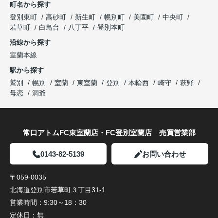
町名から探す
登別東町
高砂町
新生町
幌別町
美園町
中央町
若草町
白鳥台
八丁平
登別本町
沿線から探す
室蘭本線
駅から探す
鷲別
幌別
室蘭
東室蘭
登別
本輪西
崎守
萩野
母恋
洞爺
常口アトムFC東室蘭店・FC登別室蘭店 売買営業部
0143-82-5139
お問い合わせ
〒059-0035
北海道登別市若草町３丁目31-1
営業時間：
9:30～18：30
定休日：
無