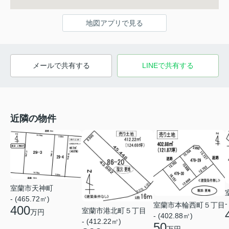
地図アプリで見る
メールで共有する
LINEで共有する
近隣の物件
室蘭市天神町
- (465.72㎡)
-
室蘭市本輪西町５丁目
400
室蘭市港北町５丁目
万円
- (402.88㎡)
- (412.22㎡)
50