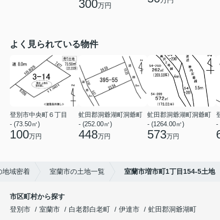
万円
300
万円
よく見られている物件
登別市中央町６丁目
虻田郡洞爺湖町洞爺町
虻田郡洞爺湖町洞爺町
- (73.50㎡)
- (252.00㎡)
- (1264.00㎡)
-
100
448
573
万円
万円
万円
の地域密着
室蘭市の土地一覧
室蘭市増市町1丁目154-5土地
市区町村から探す
登別市
室蘭市
白老郡白老町
伊達市
虻田郡洞爺湖町