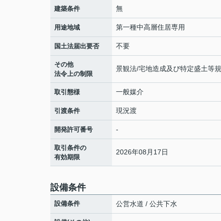
無
建築条件
第一種中高層住居専用
用途地域
不要
国土法届出要否
その他
景観法/宅地造成及び特定盛土等
法令上の制限
一般媒介
取引態様
現況渡
引渡条件
-
開発許可番号
取引条件の
2026年08月17日
有効期限
設備条件
設備条件
公営水道 / 公共下水