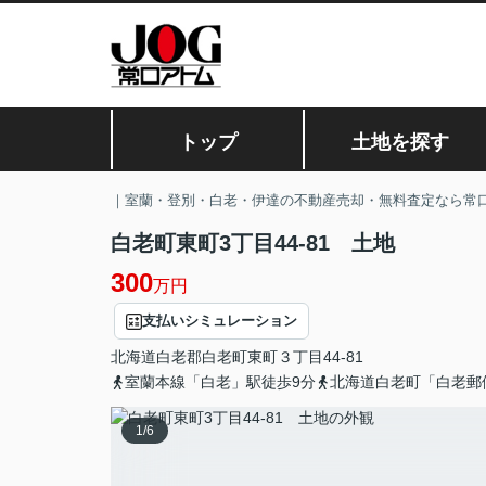
トップ
土地を探す
｜室蘭・登別・白老・伊達の不動産売却・無料査定なら常
白老町東町3丁目44-81 土地
300
万円
支払いシミュレーション
北海道
白老郡白老町
東町
３丁目44-81
室蘭本線「白老」駅徒歩9分
北海道白老町「白老郵
1
/
6