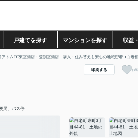
戸建てを探す
マンションを探す
収益
口アトムFC東室蘭店・登別室蘭店｜購入・住み替えも安心の地域密着
白老
印刷する
お気
便局」バス停