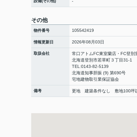
設備(その他)
-
その他
105542419
物件番号
2026年08月03日
情報更新日
取扱会社
常口アトムFC東室蘭店・FC登別
北海道登別市若草町３丁目31-1
TEL:0143-82-5139
北海道知事胆振 (9) 第690号
宅地建物取引業保証協会
備考
更地 建築条件なし 敷地100