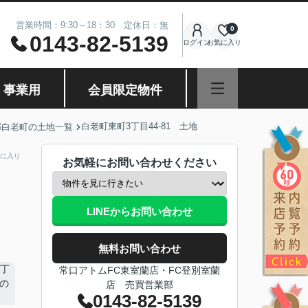
営業時間：9:30～18：30 定休日：無
0
0143-82-5139
ログイン
お気に入り
・事業用
会員限定物件
白老町東町3丁目44-81 土地
郡白老町の土地一覧
に入り
お気軽にお問い合わせください
LINEからお問い合わせ
無料お問い合わせ
常口アトムFC東室蘭店・FC登別室蘭
店 売買営業部
0143-82-5139