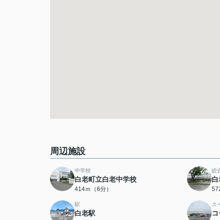
周辺施設
中学校
総
白老町立白老中学校
白
414ｍ（6分）
5
駅
ス
白老駅
コ