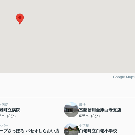
Google Ma
合病院
銀行
老町立病院
室蘭信用金庫白老支店
72ｍ（8分）
625ｍ（8分）
ーパー
小学校
ープさっぽろ パセオしらおい店
白老町立白老小学校