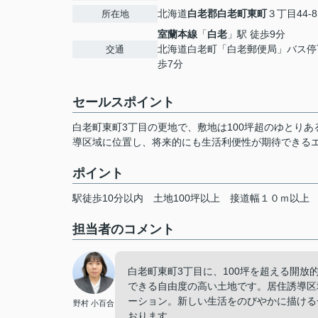
北海道
白老郡白老町
東町
３丁目44-8
所在地
室蘭本線
「
白老
」駅 徒歩9分
北海道白老町「白老郵便局」バス停
交通
歩7分
セールスポイント
白老町東町3丁目の更地で、敷地は100坪超のゆとり
導区域に位置し、将来的にも生活利便性が期待できる
ポイント
駅徒歩10分以内
土地100坪以上
接道幅１０ｍ以上
担当者のコメント
白老町東町3丁目に、100坪を超える開
できる自由度の高い土地です。居住誘導区
ーション。新しい生活をのびやかに描ける
野村 小百合
おります。