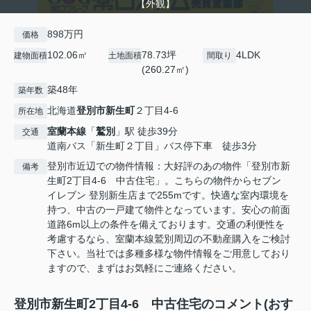
【外観】
898万円
価格
102.06㎡
78.73坪
4LDK
建物面積
土地面積
間取り
(260.27㎡)
築48年
築年数
北海道
登別市
新生町
２丁目4-6
所在地
室蘭本線
「
鷲別
」駅 徒歩39分
交通
道南バス「新生町２丁目」バス停下車 徒歩3分
登別市近辺での物件情報：大好評のあの物件「登別市新
備考
生町2丁目4-6 中古住宅」。こちらの物件からセブン
イレブン 登別新生店まで255mです。快適な室内環境を
持つ、中古の一戸建て物件となっています。安心の前面
道路6m以上の条件を備えております。交通の利便性を
考慮するなら、室蘭本線鷲別周辺の不動産購入をご検討
下さい。当社では多種多様な物件情報をご用意しており
ますので、まずはお気軽にご連絡ください。
登別市新生町2丁目4-6 中古住宅のコメント(おす