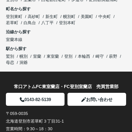
町名から探す
登別東町
高砂町
新生町
幌別町
美園町
中央町
若草町
白鳥台
八丁平
登別本町
沿線から探す
室蘭本線
駅から探す
鷲別
幌別
室蘭
東室蘭
登別
本輪西
崎守
萩野
母恋
洞爺
常口アトムFC東室蘭店・FC登別室蘭店 売買営業部
0143-82-5139
お問い合わせ
〒059-0035
北海道登別市若草町３丁目31-1
営業時間：
9:30～18：30