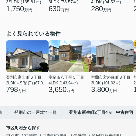
3SLDK (135.81㎡)
3LDK (78.57㎡)
4LDK (94.53㎡)
1
1,750
630
280
万円
万円
万円
よく見られている物件
登別市富士町６丁目
室蘭市八丁平５丁目
室蘭市宮の森町３丁目
2LDK＋S(納戸) (67.07㎡)
4LDK (143.94㎡)
3LDK (101.02㎡)
2
798
3,650
3,800
万円
万円
万円
着
登別市の一戸建て一覧
登別市新生町2丁目4-6 中古住宅
市区町村から探す
登別市
室蘭市
白老郡白老町
伊達市
虻田郡洞爺湖町