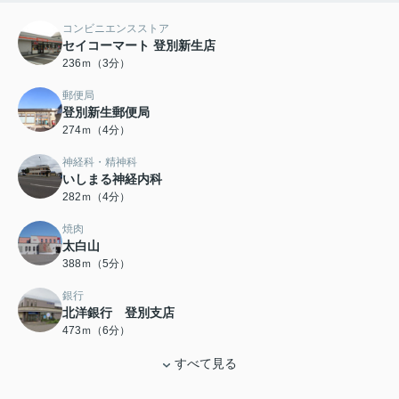
コンビニエンスストア
セイコーマート 登別新生店
236ｍ（3分）
郵便局
登別新生郵便局
274ｍ（4分）
神経科・精神科
いしまる神経内科
282ｍ（4分）
焼肉
太白山
388ｍ（5分）
銀行
北洋銀行 登別支店
473ｍ（6分）
すべて見る