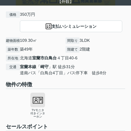
【外観】
350万円
価格
支払いシミュレーション
109.30㎡
3LDK
建物面積
間取り
築49年
2階建
築年数
階建て
北海道
室蘭市
白鳥台
４丁目40-6
所在地
室蘭本線
「
崎守
」駅 徒歩31分
交通
道南バス「白鳥台4丁目」バス停下車 徒歩8分
物件の特徴
TVモニタ
付きインタ
ーホン
セールスポイント