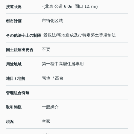
-(北東 公道 6.0m 間口 12.7m)
接道状況
市街化区域
都市計画
景観法/宅地造成及び特定盛土等規制法
その他法令上の制限
不要
国土法届出要否
第一種中高層住居専用
用途地域
宅地 / 高台
地目 / 地勢
-
管理組合有無
一般媒介
取引態様
空家
現況