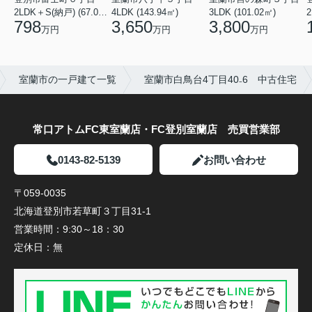
2
2LDK＋S(納戸) (67.07㎡)
4LDK (143.94㎡)
3LDK (101.02㎡)
798
3,650
3,800
万円
万円
万円
室蘭市の一戸建て一覧
室蘭市白鳥台4丁目40₋6 中古住宅
常口アトムFC東室蘭店・FC登別室蘭店 売買営業部
0143-82-5139
お問い合わせ
〒059-0035
北海道登別市若草町３丁目31-1
営業時間：
9:30～18：30
定休日：
無