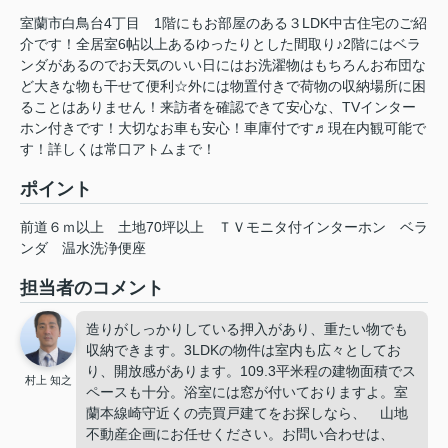
室蘭市白鳥台4丁目 1階にもお部屋のある３LDK中古住宅のご紹
介です！全居室6帖以上あるゆったりとした間取り♪2階にはベラ
ンダがあるのでお天気のいい日にはお洗濯物はもちろんお布団な
ど大きな物も干せて便利☆外には物置付きで荷物の収納場所に困
ることはありません！来訪者を確認できて安心な、TVインター
ホン付きです！大切なお車も安心！車庫付です♬現在内観可能で
す！詳しくは常口アトムまで！
ポイント
前道６ｍ以上
土地70坪以上
ＴＶモニタ付インターホン
ベラ
ンダ
温水洗浄便座
担当者のコメント
造りがしっかりしている押入があり、重たい物でも
収納できます。3LDKの物件は室内も広々としてお
り、開放感があります。109.3平米程の建物面積でス
村上 知之
ペースも十分。浴室には窓が付いておりますよ。室
蘭本線崎守近くの売買戸建てをお探しなら、 山地
不動産企画にお任せください。お問い合わせは、