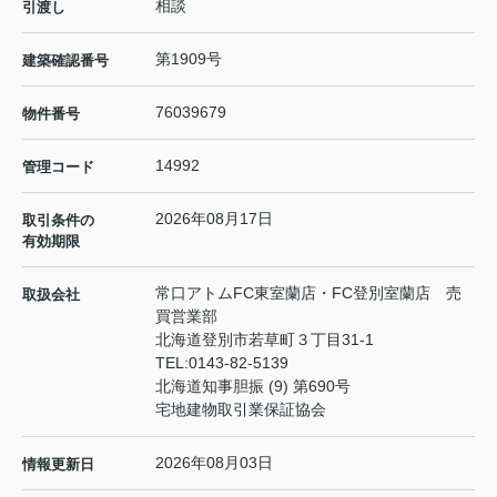
相談
引渡し
第1909号
建築確認番号
76039679
物件番号
14992
管理コード
2026年08月17日
取引条件の
有効期限
常口アトムFC東室蘭店・FC登別室蘭店 売
取扱会社
買営業部
北海道登別市若草町３丁目31-1
TEL:
0143-82-5139
北海道知事胆振 (9) 第690号
宅地建物取引業保証協会
2026年08月03日
情報更新日