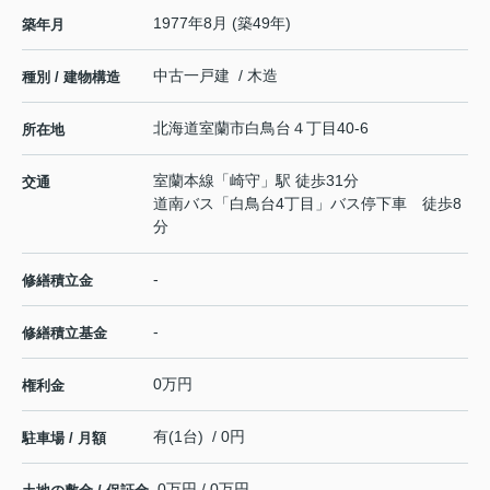
1977年8月 (築49年)
築年月
中古一戸建 / 木造
種別 / 建物構造
北海道
室蘭市
白鳥台
４丁目40-6
所在地
室蘭本線
「
崎守
」駅 徒歩31分
交通
道南バス「白鳥台4丁目」バス停下車 徒歩8
分
-
修繕積立金
-
修繕積立基金
0万円
権利金
有(1台) / 0円
駐車場 / 月額
0万円 / 0万円