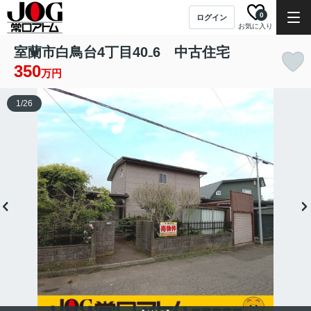
0
ログイン
お気に入り
室蘭市白鳥台4丁目40₋6 中古住宅
350
万円
1
/
26