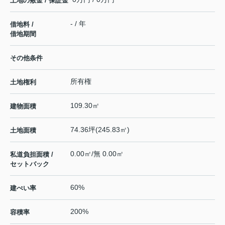
土地の敷金 / 保証金
- / 年
借地料 /
借地期間
その他条件
所有権
土地権利
109.30㎡
建物面積
74.36坪(245.83㎡)
土地面積
0.00㎡/無 0.00㎡
私道負担面積 /
セットバック
60%
建ぺい率
200%
容積率