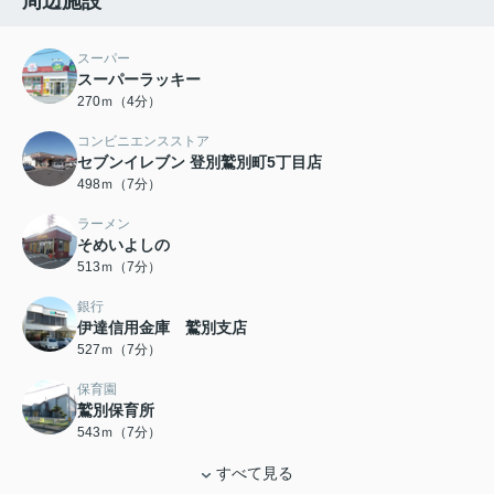
周辺施設
スーパー
スーパーラッキー
270ｍ（4分）
コンビニエンスストア
セブンイレブン 登別鷲別町5丁目店
498ｍ（7分）
ラーメン
そめいよしの
513ｍ（7分）
銀行
伊達信用金庫 鷲別支店
527ｍ（7分）
保育園
鷲別保育所
543ｍ（7分）
すべて見る