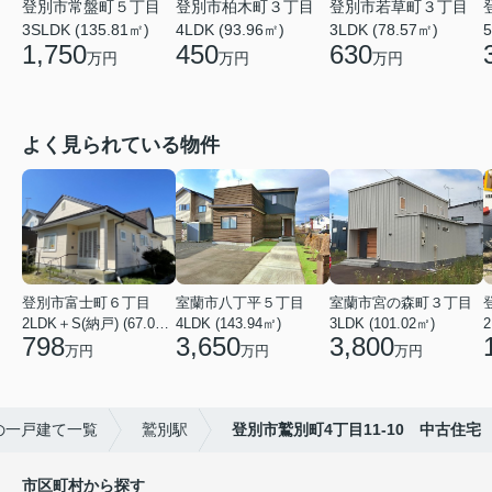
登別市常盤町５丁目
登別市柏木町３丁目
登別市若草町３丁目
3SLDK (135.81㎡)
4LDK (93.96㎡)
3LDK (78.57㎡)
5
1,750
450
630
万円
万円
万円
よく見られている物件
登別市富士町６丁目
室蘭市八丁平５丁目
室蘭市宮の森町３丁目
2LDK＋S(納戸) (67.07㎡)
4LDK (143.94㎡)
3LDK (101.02㎡)
2
798
3,650
3,800
万円
万円
万円
の一戸建て一覧
鷲別駅
登別市鷲別町4丁目11-10 中古住宅
市区町村から探す