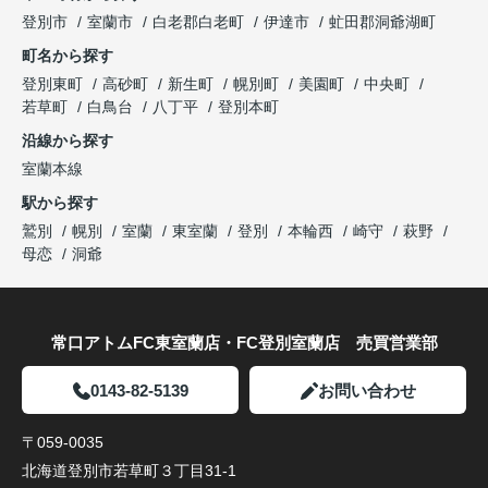
登別市
室蘭市
白老郡白老町
伊達市
虻田郡洞爺湖町
町名から探す
登別東町
高砂町
新生町
幌別町
美園町
中央町
若草町
白鳥台
八丁平
登別本町
沿線から探す
室蘭本線
駅から探す
鷲別
幌別
室蘭
東室蘭
登別
本輪西
崎守
萩野
母恋
洞爺
常口アトムFC東室蘭店・FC登別室蘭店 売買営業部
0143-82-5139
お問い合わせ
〒059-0035
北海道登別市若草町３丁目31-1