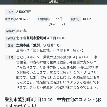
【外観】
2,500万円
価格
378.67㎡
260.77坪
10LDK
建物面積
土地面積
間取り
(862.05㎡)
築46年
築年数
北海道
登別市
鷲別町
４丁目11-10
所在地
室蘭本線
「
鷲別
」駅 徒歩13分
交通
道南バス「旭ヶ丘団地」バス停下車 徒歩7分
こだわりポイント満載の登別市鷲別町4丁目11-10 中
備考
古住宅。中古の戸建て物件は幅広い年齢層の方からニー
ズがあります。好条件の揃った前面道路6m以上の物件
をお薦めいたします。駅までは徒歩13分でアクセス可
能です。登別市に特化した当社には、不動産情報はもち
ろんのこと、地域情報にも詳しいスタッフが在籍してお
ります。きっと不動産探しの強い味方となるでしょう。
登別市鷲別町4丁目11-10 中古住宅のコメント(お
すすめポイント)