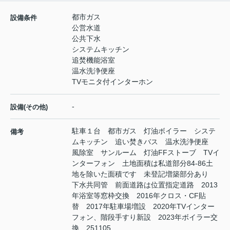
都市ガス
設備条件
公営水道
公共下水
システムキッチン
追焚機能浴室
温水洗浄便座
TVモニタ付インターホン
-
設備(その他)
駐車１台 都市ガス 灯油ボイラー システ
備考
ムキッチン 追い焚きバス 温水洗浄便座
風除室 サンルーム 灯油FFストーブ TVイ
ンターフォン 土地面積は私道部分84-86土
地を除いた面積です 未登記増築部分あり
下水共同管 前面道路は位置指定道路 2013
年浴室等窓枠交換 2016年クロス・CF貼
替 2017年駐車場増設 2020年TVインター
フォン、階段手すり新設 2023年ボイラー交
換 251105