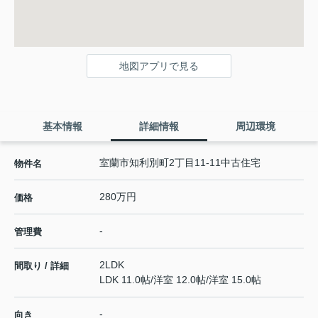
地図アプリで見る
基本情報
詳細情報
周辺環境
室蘭市知利別町2丁目11-11中古住宅
物件名
280万円
価格
-
管理費
2LDK
間取り / 詳細
LDK 11.0帖
/
洋室 12.0帖
/
洋室 15.0帖
-
向き