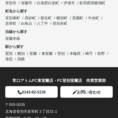
登別市
室蘭市
白老郡白老町
伊達市
虻田郡洞爺湖町
町名から探す
登別東町
高砂町
新生町
幌別町
美園町
中央町
若草町
白鳥台
八丁平
登別本町
沿線から探す
室蘭本線
駅から探す
鷲別
幌別
室蘭
東室蘭
登別
本輪西
崎守
萩野
母恋
洞爺
常口アトムFC東室蘭店・FC登別室蘭店 売買営業部
0143-82-5139
お問い合わせ
〒059-0035
北海道登別市若草町３丁目31-1