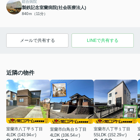
総合病院
製鉄記念室蘭病院(社会医療法人)
840ｍ（11分）
メールで共有する
LINEで共有する
近隣の物件
室蘭市八丁平５丁目
室蘭市八丁平１丁目
室蘭市白鳥台５丁目
4LDK (143.94㎡)
5SLDK (152.29㎡)
4
4LDK (106.54㎡)