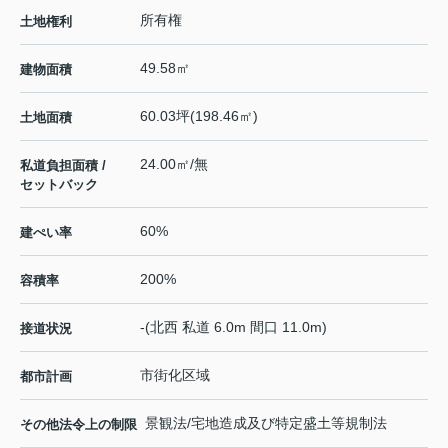
所有権
土地権利
49.58㎡
建物面積
60.03坪(198.46㎡)
土地面積
24.00㎡/無
私道負担面積 /
セットバック
60%
建ぺい率
200%
容積率
-(北西 私道 6.0m 間口 11.0m)
接道状況
市街化区域
都市計画
景観法/宅地造成及び特定盛土等規制法
その他法令上の制限