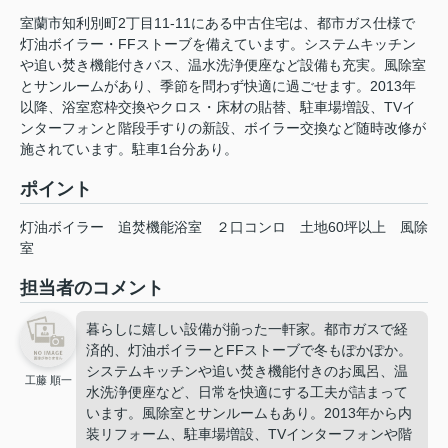
室蘭市知利別町2丁目11-11にある中古住宅は、都市ガス仕様で
灯油ボイラー・FFストーブを備えています。システムキッチン
や追い焚き機能付きバス、温水洗浄便座など設備も充実。風除室
とサンルームがあり、季節を問わず快適に過ごせます。2013年
以降、浴室窓枠交換やクロス・床材の貼替、駐車場増設、TVイ
ンターフォンと階段手すりの新設、ボイラー交換など随時改修が
施されています。駐車1台分あり。
ポイント
灯油ボイラー
追焚機能浴室
２口コンロ
土地60坪以上
風除
室
担当者のコメント
暮らしに嬉しい設備が揃った一軒家。都市ガスで経
済的、灯油ボイラーとFFストーブで冬もぽかぽか。
システムキッチンや追い焚き機能付きのお風呂、温
工藤 順一
水洗浄便座など、日常を快適にする工夫が詰まって
います。風除室とサンルームもあり。2013年から内
装リフォーム、駐車場増設、TVインターフォンや階