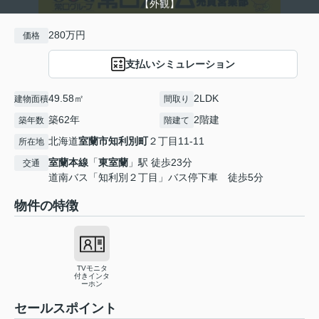
【外観】
280万円
価格
支払いシミュレーション
49.58㎡
2LDK
建物面積
間取り
築62年
2階建
築年数
階建て
北海道
室蘭市
知利別町
２丁目11-11
所在地
室蘭本線
「
東室蘭
」駅 徒歩23分
交通
道南バス「知利別２丁目」バス停下車 徒歩5分
物件の特徴
TVモニタ
付きインタ
ーホン
セールスポイント