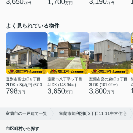
3,650
3,190
1,700
万円
万円
万円
よく見られている物件
登別市富士町６丁目
室蘭市八丁平５丁目
室蘭市宮の森町３丁目
2
2LDK＋S(納戸) (67.07㎡)
4LDK (143.94㎡)
3LDK (101.02㎡)
798
3,650
3,800
万円
万円
万円
室蘭市の一戸建て一覧
室蘭市知利別町2丁目11-11中古住宅
市区町村から探す