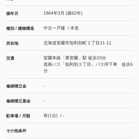
1964年3月 (築62年)
築年月
中古一戸建 / 木造
種別 / 建物構造
北海道
室蘭市
知利別町
２丁目11-11
所在地
室蘭本線
「
東室蘭
」駅 徒歩23分
交通
道南バス「知利別２丁目」バス停下車 徒歩5
分
-
修繕積立金
-
修繕積立基金
有(1台) / -
駐車場 / 月額
その他条件