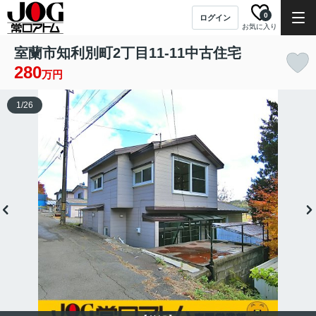
0
ログイン
お気に入り
室蘭市知利別町2丁目11-11中古住宅
280
万円
1
/
26