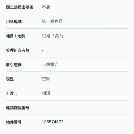
不要
国土法届出要否
第一種住居
用途地域
宅地 / 高台
地目 / 地勢
-
管理組合有無
一般媒介
取引態様
空家
現況
相談
引渡し
-
建築確認番号
105574872
物件番号