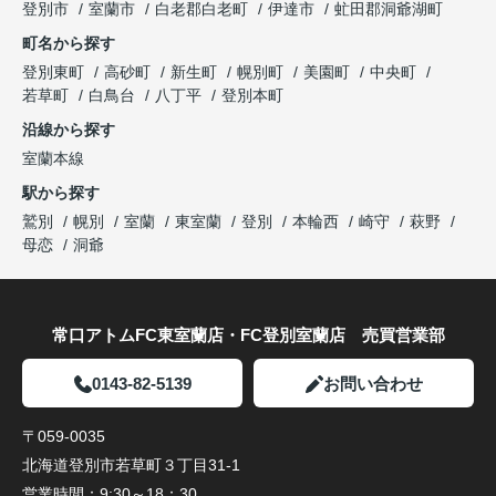
登別市
室蘭市
白老郡白老町
伊達市
虻田郡洞爺湖町
町名から探す
登別東町
高砂町
新生町
幌別町
美園町
中央町
若草町
白鳥台
八丁平
登別本町
沿線から探す
室蘭本線
駅から探す
鷲別
幌別
室蘭
東室蘭
登別
本輪西
崎守
萩野
母恋
洞爺
常口アトムFC東室蘭店・FC登別室蘭店 売買営業部
0143-82-5139
お問い合わせ
〒059-0035
北海道登別市若草町３丁目31-1
営業時間：
9:30～18：30