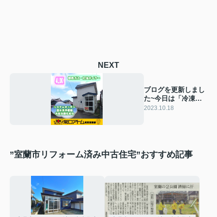
NEXT
ブログを更新しまし
た~今日は「冷凍食
品の日」
2023.10.18
”室蘭市リフォーム済み中古住宅”おすすめ記事