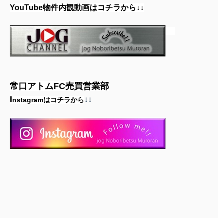
YouTube物件内観動画はコチラから↓↓
常口アトムFC売買営業部
I
↓↓
nstagramはコチラから