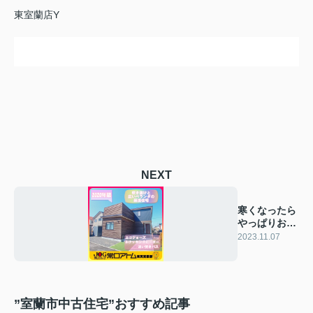
東室蘭店Y
NEXT
寒くなったら
やっぱりお鍋
♡
2023.11.07
”室蘭市中古住宅”おすすめ記事