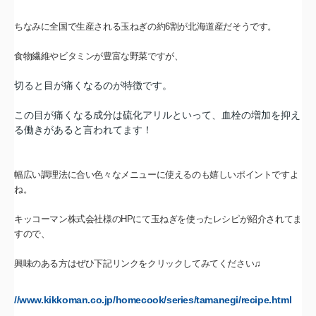
ちなみに全国で生産される玉ねぎの約6割が北海道産だそうです。
食物繊維やビタミンが豊富な野菜ですが、
切ると目が痛くなるのが特徴です。
この目が痛くなる成分は硫化アリルといって、血栓の増加を抑え
る働きがあると言われてます！
幅広い調理法に合い色々なメニューに使えるのも嬉しいポイントですよ
ね。
キッコーマン株式会社様のHPにて玉ねぎを使ったレシピが紹介されてま
すので、
興味のある方はぜひ下記リンクをクリックしてみてください♫
//www.kikkoman.co.jp/homecook/series/tamanegi/recipe.html