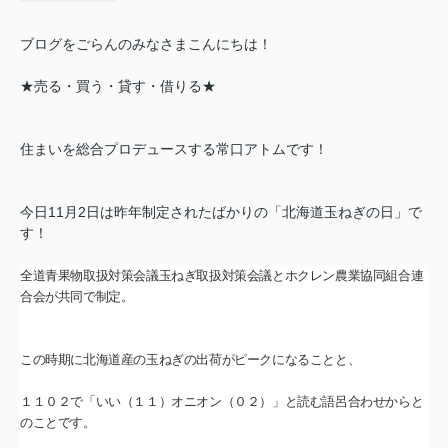
ブログをごらんのみなさまこんにちは！
★売る・買う・貸す・借りる★
住まいを総合プロデュースする常口アトムです！
今日11月2日は昨年制定されたばかりの「北海道玉ねぎの日」で
す！
全道青果物取扱対策会議玉ねぎ取扱対策会議とホクレン農業協同組合連
合会が共同で制定。
この時期に北海道産の玉ねぎの出荷がピークになることと、
１１０２で「いい（１１）オニオン（０２）」と読む語呂合わせからと
のことです。