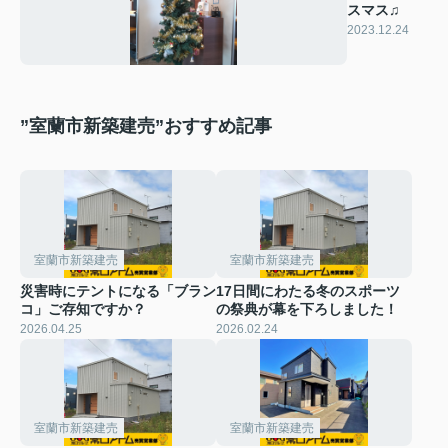
スマス♫
2023.12.24
”室蘭市新築建売”おすすめ記事
室蘭市新築建売
室蘭市新築建売
災害時にテントになる「ブラン
17日間にわたる冬のスポーツ
コ」ご存知ですか？
の祭典が幕を下ろしました！
2026.04.25
2026.02.24
室蘭市新築建売
室蘭市新築建売