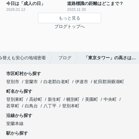
今日は「成人の日」
道路標識の距離はどこまで？
2026.01.12
2025.11.30
もっと見る
ブログトップへ
み替えも安心の地域密着
ブログ
「東京タワー」の高さは…
市区町村から探す
登別市
室蘭市
白老郡白老町
伊達市
虻田郡洞爺湖町
町名から探す
登別東町
高砂町
新生町
幌別町
美園町
中央町
若草町
白鳥台
八丁平
登別本町
沿線から探す
室蘭本線
駅から探す