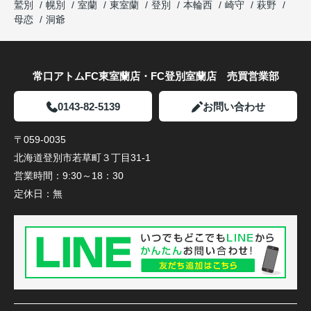
鷲別
幌別
室蘭
東室蘭
登別
本輪西
崎守
萩野
母恋
洞爺
常口アトムFC東室蘭店・FC登別室蘭店 売買営業部
0143-82-5139
お問い合わせ
〒059-0035
北海道登別市若草町３丁目31-1
営業時間：
9:30～18：30
定休日：
無