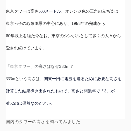
、オレンジ色の三角の立ち姿は
東京タワーは高さ
333
メートル
東京っ子の
1958
心象風景の中心にあり、
年の完成から
60
年以上を経た今なお、
東京のシンボルとして多くの人々から
愛され続けています。
333m
「東京タワー」の高さはなぜ
？
333m
という高さは、
関東一円に電波を送るために必要な高さを
3
計算した
結果導き出されたもので、高さと開業年で「
」が
並ぶのは
偶然なのだとか
。
国内のタワーの高さを調べてみました