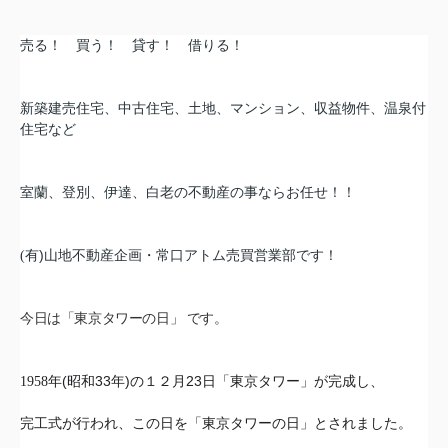
売る！ 買う！ 貸す！ 借りる！
新築建売住宅、中古住宅、土地、マンション、収益物件、温泉付
住宅など
室蘭、登別、伊達、白老の不動産の事ならお任せ！！
)
(
有
山地不動産企画・常口アトム売買営業部です！
今日は「東京タワーの日」 です。
(
33
)
23
1958
年
昭和
年
の１２月
日「東京タワー」が完成し、
完工式が行われ、
この日を「東京タワーの日」とされました。