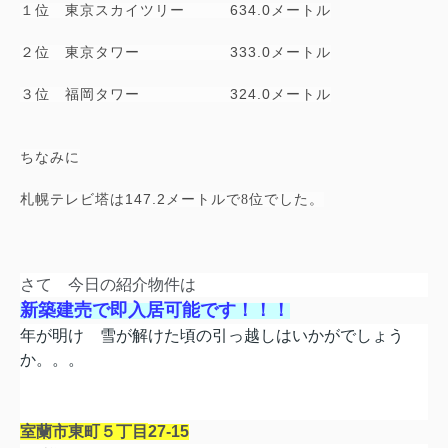
634.0
１位 東京スカイツリー
メートル
333.0
２位 東京タワー
メートル
324.0
３位 福岡タワー
メートル
ちなみに
147.2
札幌テレビ塔は
メートルで8位でした。
さて 今日の紹介物件は
新築建売で即入居可能です！
！
！
年が明け 雪が解けた頃の引っ越しはいかがでしょう
か。。。
室蘭市東町５丁目
27-15