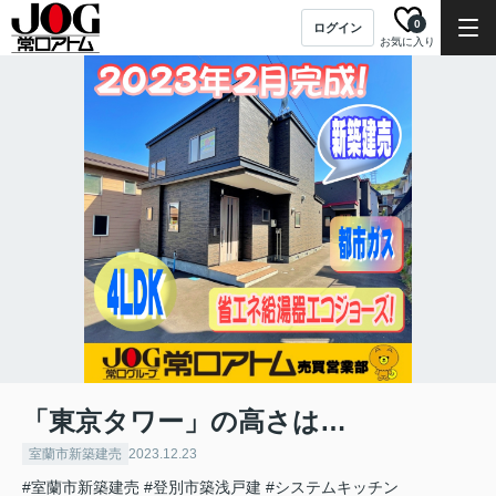
0
ログイン
お気に入り
「東京タワー」の高さは…
室蘭市新築建売
2023.12.23
#室蘭市新築建売
#登別市築浅戸建
#システムキッチン