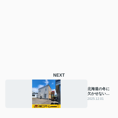
NEXT
北海道の冬に
欠かせないア
レ。
2025.12.01