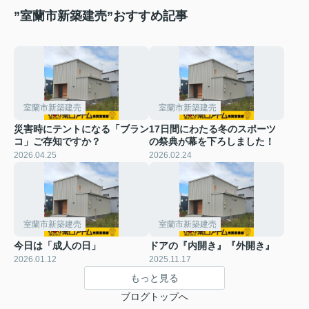
”室蘭市新築建売”おすすめ記事
室蘭市新築建売
室蘭市新築建売
災害時にテントになる「ブラン
17日間にわたる冬のスポーツ
コ」ご存知ですか？
の祭典が幕を下ろしました！
2026.04.25
2026.02.24
室蘭市新築建売
室蘭市新築建売
今日は「成人の日」
ドアの『内開き』『外開き』
2026.01.12
2025.11.17
もっと見る
ブログトップへ