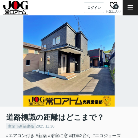
0
ログイン
お気に入り
道路標識の距離はどこまで？
室蘭市新築建売
2025.11.30
#エアコン付き
#新築
#浴室に窓
#駐車2台可
#エコジョーズ