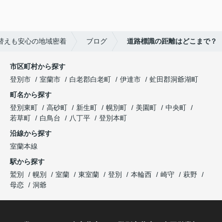
替えも安心の地域密着
ブログ
道路標識の距離はどこまで？
市区町村から探す
登別市
室蘭市
白老郡白老町
伊達市
虻田郡洞爺湖町
町名から探す
登別東町
高砂町
新生町
幌別町
美園町
中央町
若草町
白鳥台
八丁平
登別本町
沿線から探す
室蘭本線
駅から探す
鷲別
幌別
室蘭
東室蘭
登別
本輪西
崎守
萩野
母恋
洞爺