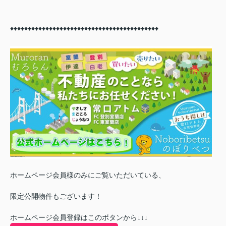
♦♦
♦♦
♦♦
♦♦
♦♦
♦♦
♦♦
♦♦
♦♦
♦♦
♦♦
♦♦
♦♦
♦♦
♦♦
♦♦
♦♦
♦♦
♦♦
♦♦
♦♦
ホームページ会員様のみにご覧いただいている、
限定公開物件もございます！
ホームページ会員登録はこのボタンから↓↓↓