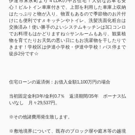
伊達市末永町より４LDKの中古住宅！大切なお車も安
心！
ビルトイン車庫付きで、上部を利用した車庫上収納
はたっぷりと物が入り、物置もあるので季節物のお片付
けにも便利です♬キッチンやトイレ、洗髪洗面化粧台は
交換済み！使い勝手のよいシステムキッチンは3口コンロ
でお料理もはかどりますね☆サンルームもあり、観葉植
物を育てたりお天気の悪い日にもお洗濯物を干したりで
きます！学校区は伊達小学校・伊達中学校！バス停まで
徒歩2分です☆
住宅ローンの返済例：お借入金額1,100万円の場合
当初固定金利3年/金利0.7％ 返済期間/35年 ボーナス払
い/なし 月々29,537円。
※その他諸費用発生致します。
※敷地境界について、既存のブロック塀や庭木等の越境