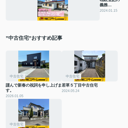
義務
化？？？
2024.01.15
”中古住宅”おすすめ記事
中古住宅
中古住宅
謹んで新春の祝詞を申し上げま
若草５丁目中古住宅
す。
2024.05.24
2026.01.05
中古住宅