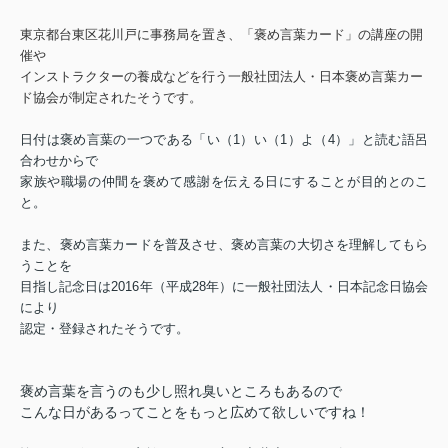
東京都台東区花川戸に事務局を置き、「褒め言葉カード」の講座の開
催や
インストラクターの養成などを行う一般社団法人・日本褒め言葉カー
ド協会が制定されたそうです。
日付は褒め言葉の一つである「い（1）い（1）よ（4）」と読む語呂
合わせからで
家族や職場の仲間を褒めて感謝を伝える日にすることが目的とのこ
と。
また、褒め言葉カードを普及させ、褒め言葉の大切さを理解してもら
うことを
目指し
記念日は2016年（平成28年）に一般社団法人・日本記念日協会
により
認定・登録されたそうです。
褒め言葉を言うのも少し照れ臭いところもあるので
こんな日があるってことをもっと広めて欲しいですね！