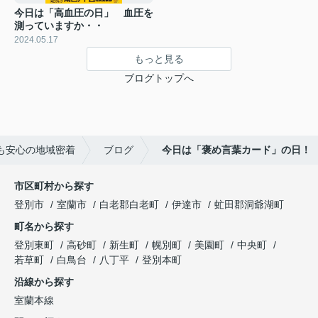
今日は「高血圧の日」 血圧を
測っていますか・・
2024.05.17
もっと見る
ブログトップへ
も安心の地域密着
ブログ
今日は「褒め言葉カード」の日！
市区町村から探す
登別市
室蘭市
白老郡白老町
伊達市
虻田郡洞爺湖町
町名から探す
登別東町
高砂町
新生町
幌別町
美園町
中央町
若草町
白鳥台
八丁平
登別本町
沿線から探す
室蘭本線