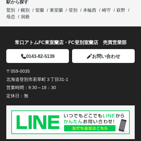
駅から探す
鷲別
幌別
室蘭
東室蘭
登別
本輪西
崎守
萩野
母恋
洞爺
常口アトムFC東室蘭店・FC登別室蘭店 売買営業部
0143-82-5139
お問い合わせ
〒059-0035
北海道登別市若草町３丁目31-1
営業時間：
9:30～18：30
定休日：
無