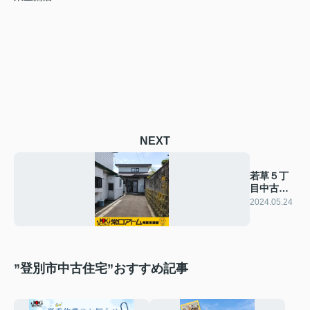
NEXT
若草５丁
目中古住
宅
2024.05.24
”登別市中古住宅”おすすめ記事