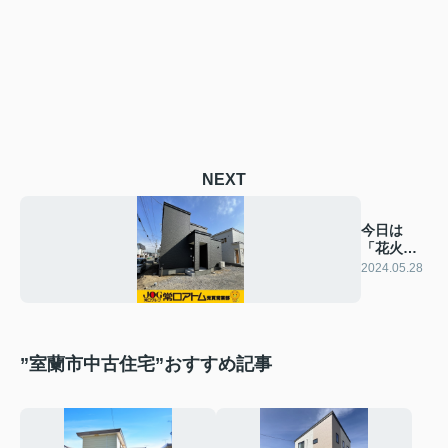
NEXT
今日は
「花火の
日」
2024.05.28
”室蘭市中古住宅”おすすめ記事