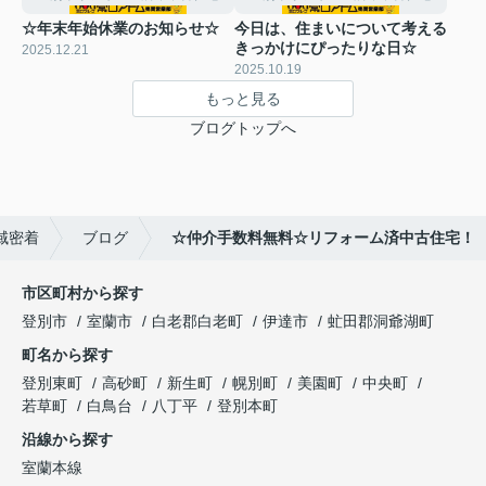
☆年末年始休業のお知らせ☆
今日は、住まいについて考える
きっかけにぴったりな日☆
2025.12.21
2025.10.19
もっと見る
ブログトップへ
域密着
ブログ
☆仲介手数料無料☆リフォーム済中古住宅！
市区町村から探す
登別市
室蘭市
白老郡白老町
伊達市
虻田郡洞爺湖町
町名から探す
登別東町
高砂町
新生町
幌別町
美園町
中央町
若草町
白鳥台
八丁平
登別本町
沿線から探す
室蘭本線