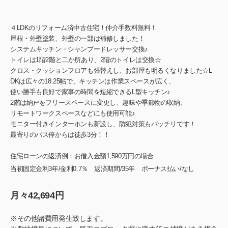
４
LDKのリフォーム済中古住宅！仲介手数料無料！
屋根・外壁塗装、外壁の一部は補修しました！
システムキッチン・シャンプードレッサー交換♪
トイレは1階2階と二か所あり、2階のトイレは交換☆
クロス・クッションフロアも張替えし、お部屋も明るくなりました☆L
DKは広々の18.25帖で、キッチンは作業スペースが広く、
使い勝手も良好で家事の時間を短縮できるL型キッチン♪
2階は納戸をフリースペースに変更し、趣味や季節物の収納、
リモートワークスペースなどにも使用可能♪
モニター付きインターホンも新設し、防犯対策もバッチリです！
最寄りのバス停からは徒歩3分！！
住宅ローンの返済例：お借入金額1,590万円の場合
当初固定金利3年/金利0.7％ 返済期間/35年 ボーナス払い/なし
月々42,694円
※その他諸費用発生致します。