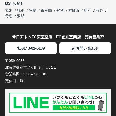
駅から探す
鷲別
幌別
室蘭
東室蘭
登別
本輪西
崎守
萩野
母恋
洞爺
常口アトムFC東室蘭店・FC登別室蘭店 売買営業部
0143-82-5139
お問い合わせ
〒059-0035
北海道登別市若草町３丁目31-1
営業時間：
9:30～18：30
定休日：
無