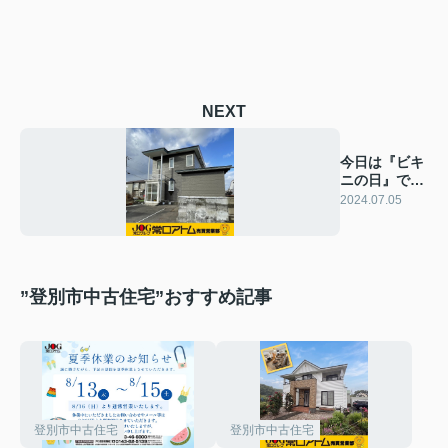
NEXT
今日は『ビキ
ニの日』です
♪
2024.07.05
”登別市中古住宅”おすすめ記事
登別市中古住宅
登別市中古住宅