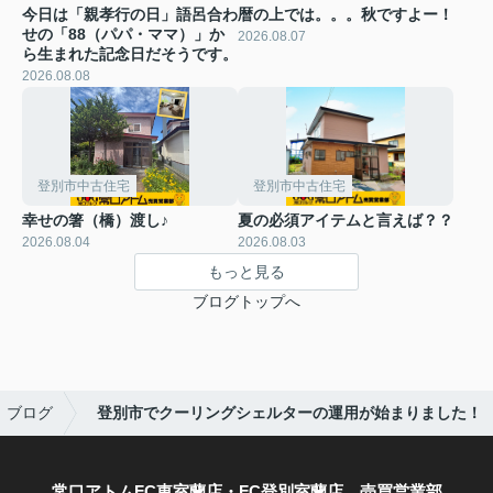
今日は「親孝行の日」語呂合わ
暦の上では。。。秋ですよー！
せの「88（パパ・ママ）」か
2026.08.07
ら生まれた記念日だそうです。
2026.08.08
登別市中古住宅
登別市中古住宅
幸せの箸（橋）渡し♪
夏の必須アイテムと言えば？？
2026.08.04
2026.08.03
もっと見る
ブログトップへ
ブログ
登別市でクーリングシェルターの運用が始まりました！
常口アトムFC東室蘭店・FC登別室蘭店 売買営業部