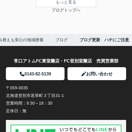
もっと見る
ブログトップへ
み替えも安心の地域密着
ブログ
ブログ更新 ハチにご注意
常口アトムFC東室蘭店・FC登別室蘭店 売買営業部
0143-82-5139
お問い合わせ
〒059-0035
北海道登別市若草町３丁目31-1
営業時間：
9:30～18：30
定休日：
無