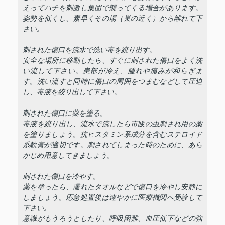
えってハチを刺激し集団で襲ってくる場合があります。
姿勢を低くし、素早くその場（巣の近く）から離れて下
さい。
刺された傷口を流水で洗い毒を絞り出す。
安全な場所に移動したら、すぐに刺された傷口をよく洗
い流して下さい。患部が冷え、腫れや痛みが和らぎま
す。洗い流すと同時に傷口の周囲をつまむなどして圧迫
し、毒液を絞り出して下さい。
刺された傷口に薬を塗る。
毒液を絞り出し、流水で流したら市販の虫刺され用の薬
を塗りましょう。抗ヒスタミン系成分を含むステロイド
系軟膏が適切です。刺されてしまった時のために、あら
かじめ用意してきましょう。
刺された傷口を冷やす。
薬を塗ったら、濡れたタオルなどで傷口を冷やし安静に
しましょう。応急処置後は速やかに医療機関へ受診して
下さい。
意識がもうろうとしたり、呼吸困難、血圧低下などの強