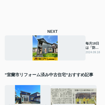
NEXT
毎月18日
は「防犯
の日」で
2024.09.18
す
”室蘭市リフォーム済み中古住宅”おすすめ記事