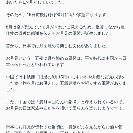
あいだを1か月としていました。
そのため、15日前後はほぼ満月に近い状態になります。
8月は空が澄んでいて月がきれいに見えるため、鑑賞しながら農
作物の収穫に感謝を伝えるお月見の風習が誕生しました。
昔から、日本では月を眺めて楽しむ文化がありました。
お月見という十五夜に月を眺める風習は、平安時代に中国から日
本へ伝わったといわれています。
中国では中秋節（旧暦の8月15日）にすいかや月餅など丸い形を
した食べ物を月にお供えし、五穀豊穣をお祈りする風習がありま
した。
また、中国では「満月＝団らんの象徴」と考えられているので、
お月見の日は家族や友だちを招いて団らんを楽しむようですよ。
日本にお月見が伝わった当初は、貴族が月を見ながらお酒や管
弦、詩歌を楽しむ行事として広がったようで、