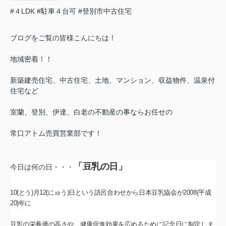
#４LDK
#駐車４台可
#登別市中古住宅
ブログをご覧の皆様こんにちは！
地域密着！！
新築建売住宅、中古住宅、土地、マンション、収益物件、温泉付
住宅など
室蘭、登別、伊達、白老の不動産の事ならお任せの
常口アトム売買営業部です！
「豆乳の日」
今日は何の日・・・
10(とう)月12(にゅう)日という語呂合わせから日本豆乳協会が2008(平成
20)年に
豆乳の栄養価の高さや、健康促進効果を広めるために記念日に制定しま