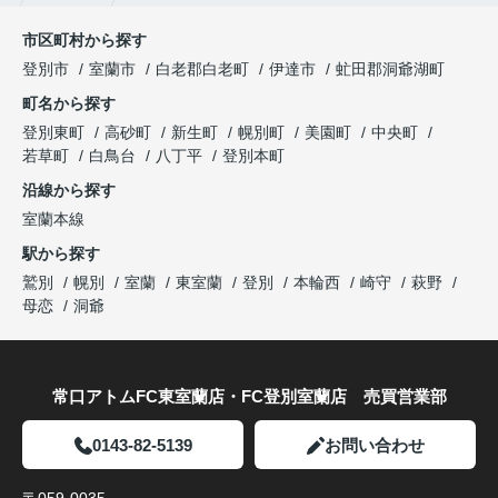
市区町村から探す
登別市
室蘭市
白老郡白老町
伊達市
虻田郡洞爺湖町
町名から探す
登別東町
高砂町
新生町
幌別町
美園町
中央町
若草町
白鳥台
八丁平
登別本町
沿線から探す
室蘭本線
駅から探す
鷲別
幌別
室蘭
東室蘭
登別
本輪西
崎守
萩野
母恋
洞爺
常口アトムFC東室蘭店・FC登別室蘭店 売買営業部
0143-82-5139
お問い合わせ