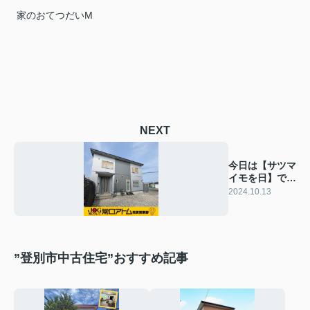
家のおてつだいM
NEXT
今日は【サツマ
イモを日】です
♪
2024.10.13
”登別市中古住宅”おすすめ記事