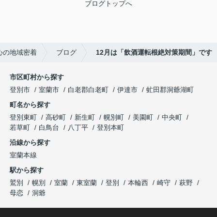
ブログトップへ
心の地域密着
ブログ
12月は「飲酒運転根絶対策期間」です
市区町村から探す
登別市
室蘭市
白老郡白老町
伊達市
虻田郡洞爺湖町
町名から探す
登別東町
高砂町
新生町
幌別町
美園町
中央町
若草町
白鳥台
八丁平
登別本町
沿線から探す
室蘭本線
駅から探す
鷲別
幌別
室蘭
東室蘭
登別
本輪西
崎守
萩野
母恋
洞爺