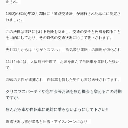
止され、
1960(昭和35)年12月20日に
「道路交通法」が施行され記念にに制定さ
れました。
この法律は道路における危険を防止し、交通の安全と円滑を図ること
を目的にしており、その時代の交通状況に応じて改正されます。
先月11月からは「ながらスマホ」「酒気帯び運転」の罰則が強化され
11月4日には、大阪府府中市で、お酒を飲んで自転車を運転した疑い
で、
29歳の男性が逮捕され
自転車を貸した男性も書類送検されてます。
クリスマスパーティや忘年会等お酒を飲む機会も増えるこの時期
ですが、
飲んだら車や自転車に絶対に乗らないようにして下さい‼
道路状況も雪が降ると圧雪・アイスバーンになり