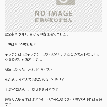
市高砂町1丁目から中古住宅でました。
室
蘭
LDKは18.25帖と広々♪
キッチンはL型キッチン、洗い場が２ヶ所あるのでお料理しなが
ら食器洗いも出来ますね！
浴室はゆったり入れる1坪バス♪
窓がありますので換気対策もバッチリ☆
全居室収納あり、照明器具付きです！
最寄りの駅までは徒歩7分、バス停は徒歩3分と交通利便性は良好
です！