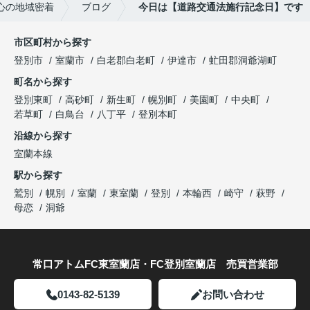
心の地域密着
ブログ
今日は【道路交通法施行記念日】です
市区町村から探す
登別市
室蘭市
白老郡白老町
伊達市
虻田郡洞爺湖町
町名から探す
登別東町
高砂町
新生町
幌別町
美園町
中央町
若草町
白鳥台
八丁平
登別本町
沿線から探す
室蘭本線
駅から探す
鷲別
幌別
室蘭
東室蘭
登別
本輪西
崎守
萩野
母恋
洞爺
常口アトムFC東室蘭店・FC登別室蘭店 売買営業部
0143-82-5139
お問い合わせ