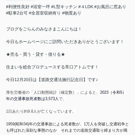
#利便性良好
#浴室一坪
#L型キッチン
#４LDK
#お風呂に窓あり
#駐車2台可
#全居室収納有り
#物置あり
ブログをごらんのみなさまこんにちは！
今日もホームページにご訪問いただきありがとうございます！
★売る・買う・貸す・借りる★
住まいを総合プロデュースする常口アトムです！
今日12月20日は【道路交通法施行記念日】です♪
厚生労働省の「人口動態統計（確定数）」によると、
2023（令和5）
年の交通事故死者数は3,573人
で、
1日あたり約9.8人が亡くなっています。
1959(昭和34)年の交通事故による死者数が、1万人を突破し
交通戦争と
も呼ばれた深刻な事態のなか
それまでの道路交通取り締まり方が廃