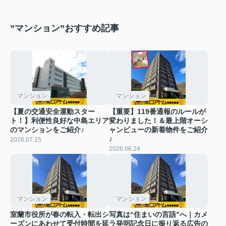
”マンション”おすすめ記事
マンション
マンション
【夏の交通安全運動スター
【重要】119番通報のルールが
ト！】利便性良好な中島エリア
変わりました！＆最上階オーシ
のマンションをご紹介♪
ャンビューの新着物件をご紹介
♪
2026.07.15
2026.06.24
マンション
マンション
室蘭市役所が春の転入・転出シ
写真は“住まいの言語”へ｜カメ
ーズンにあわせて受付時間を延
ラ発明記念日に振り返る広告の