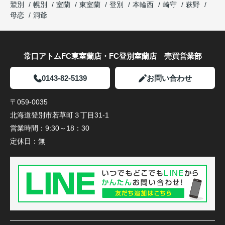
鷲別
幌別
室蘭
東室蘭
登別
本輪西
崎守
萩野
母恋
洞爺
常口アトムFC東室蘭店・FC登別室蘭店 売買営業部
0143-82-5139
お問い合わせ
〒059-0035
北海道登別市若草町３丁目31-1
営業時間：
9:30～18：30
定休日：
無