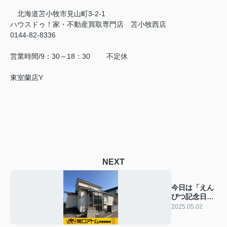
北海道苫小牧市見山町3-2-1
ハウスドゥ！家・不動産買取専門店 苫小牧西店
0144-82-8336
営業時間/9：30～18：30 不定休
東室蘭店Y
NEXT
今日は「えん
ぴつ記念日」
✐
2025.05.02