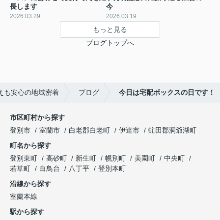
長します
今
2026.03.29
2026.03.19
もっと見る
ブログトップへ
えも安心の地域密着
ブログ
今日は宅配ボックスの日です！
市区町村から探す
登別市
室蘭市
白老郡白老町
伊達市
虻田郡洞爺湖町
町名から探す
登別東町
高砂町
新生町
幌別町
美園町
中央町
若草町
白鳥台
八丁平
登別本町
沿線から探す
室蘭本線
駅から探す