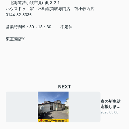
北海道苫小牧市見山町3-2-1
ハウスドゥ！家・不動産買取専門店 苫小牧西店
0144-82-8336
営業時間/9：30～18：30 不定休
東室蘭店Y
NEXT
春の新生活
応援しま
す！
2026.03.06