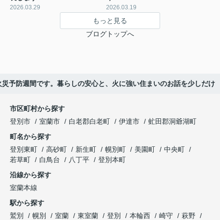
2026.03.29
2026.03.19
もっと見る
ブログトップへ
火災予防週間です。暮らしの安心と、火に強い住まいのお話を少しだけ
市区町村から探す
登別市
室蘭市
白老郡白老町
伊達市
虻田郡洞爺湖町
町名から探す
登別東町
高砂町
新生町
幌別町
美園町
中央町
若草町
白鳥台
八丁平
登別本町
沿線から探す
室蘭本線
駅から探す
鷲別
幌別
室蘭
東室蘭
登別
本輪西
崎守
萩野