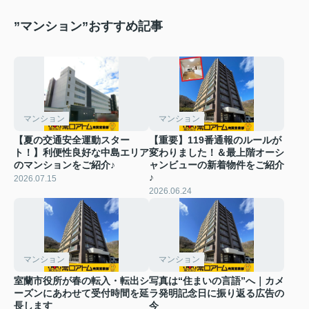
”マンション”おすすめ記事
マンション
マンション
【夏の交通安全運動スター
【重要】119番通報のルールが
ト！】利便性良好な中島エリア
変わりました！＆最上階オーシ
のマンションをご紹介♪
ャンビューの新着物件をご紹介
♪
2026.07.15
2026.06.24
マンション
マンション
室蘭市役所が春の転入・転出シ
写真は“住まいの言語”へ｜カメ
ーズンにあわせて受付時間を延
ラ発明記念日に振り返る広告の
長します
今