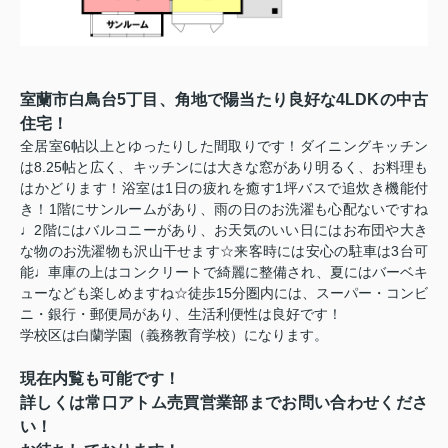
室蘭市白鳥台5丁目、角地で陽当たり良好な4LDKの中古
住宅！
全居室6帖以上とゆったりした間取りです！ダイニングキッチン
は8.25帖と広く、キッチンには大きな窓があり明るく
、お料理も
はかどります！浴室は1日の疲れを癒す1坪バスで追炊き機能付
き！1階にサンルームがあり、雨の日のお洗濯も心配ないですね
♩2階にはバルコニーがあり、お天気のいい日にはお布団や大き
な物のお洗濯物も沢山干せます☆来客時には安心の駐車は3台可
能♩車庫の上はコンクリートで綺麗に整備され、夏にはバーベキ
ューなども楽しめますね☆徒歩15分圏内には、スーパー・コンビ
ニ・銀行・郵便局があり、生活利便性は良好です！
学校区は白蘭学園（義務教育学校）になります。
現在内覧も可能です！
詳しくは常口アトム売買営業部までお問い合わせくださ
い！