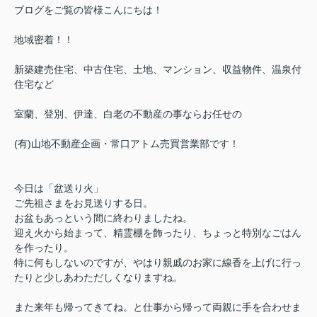
ブログをご覧の皆様こんにちは！
地域密着！！
新築建売住宅、中古住宅、土地、マンション、収益物件、温泉付
住宅など
室蘭、登別、伊達、白老の不動産の事ならお任せの
(有)山地不動産企画・常口アトム売買営業部です！
今日は「盆送り火」
ご先祖さまをお見送りする日。
お盆もあっという間に終わりましたね。
迎え火から始まって、精霊棚を飾ったり、ちょっと特別なごはん
を作ったり。
特に何もしないのですが、やはり親戚のお家に線香を上げに行っ
たりと
少しあわただしくなりますね。
また来年も帰ってきてね。と仕事から帰って両親に手を合わせま