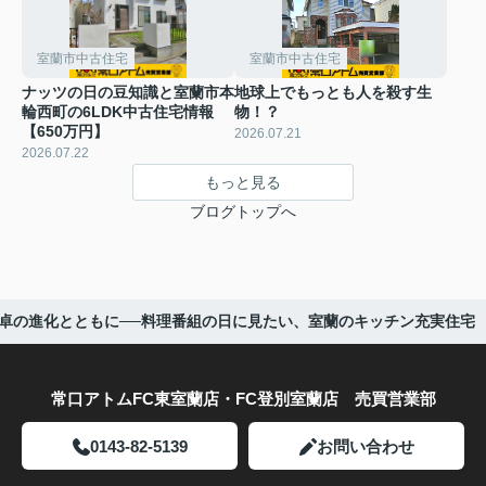
室蘭市中古住宅
室蘭市中古住宅
ナッツの日の豆知識と室蘭市本
地球上でもっとも人を殺す生
輪西町の6LDK中古住宅情報
物！？
【650万円】
2026.07.21
2026.07.22
もっと見る
ブログトップへ
卓の進化とともに──料理番組の日に見たい、室蘭のキッチン充実住宅
常口アトムFC東室蘭店・FC登別室蘭店 売買営業部
0143-82-5139
お問い合わせ