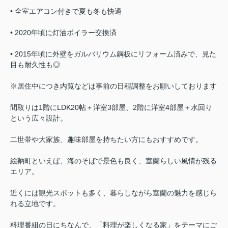
• 全室エアコン付きで夏も冬も快適
• 2020年頃に灯油ボイラー交換済
• 2015年頃に外壁をガルバリウム鋼板にリフォーム済みで、見た
目も耐久性も◎
※居住中につき内覧などは事前の日程調整をお願いしております
間取りは1階にLDK20帖＋洋室3部屋、2階に洋室4部屋＋水回り
という広々設計。
二世帯や大家族、趣味部屋を持ちたい方にもおすすめです。
絵鞆町といえば、海のそばで景色も良く、室蘭らしい風情が残る
エリア。
近くには観光スポットも多く、暮らしながら室蘭の魅力を感じら
れる立地です。
料理番組の日にちなんで、「料理が楽しくなる家」をテーマにご