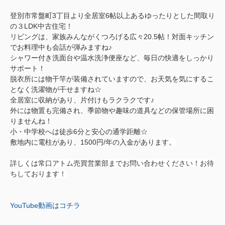
登別市常盤町3丁目より全居室6帖以上あるゆったりとした間取り
の３LDK中古住宅！
リビングは、家族みんながくつろげる広々20.5帖！対面キッチン
でお料理中も会話が弾みますね♪
シャワー付き洗面台や温水洗浄便座など、毎日の快適をしっかり
サポート！
脱衣所には物干竿が装備されていますので、お天気を気にするこ
となく洗濯物が干せますね☆
全居室に収納があり、片付けもラクラクです♪
外には物置も完備され、季節物や趣味の道具などの保管場所に困
りませんね！
小・中学校へは徒歩6分と安心の通学距離☆
敷地内に電柱があり、1500円/年の入金があります
。
詳しくは常口アトム売買営業部までお問い合わせください！お待
ちしております！
YouTube動画はコチラ