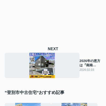
NEXT
2026年の恵方
は『南南
東』！
2026.02.03
”登別市中古住宅”おすすめ記事