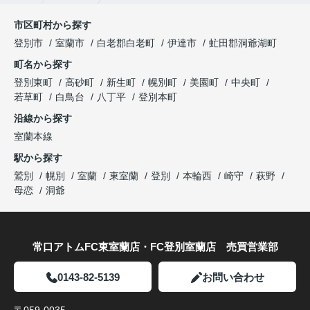
市区町村から探す
登別市
室蘭市
白老郡白老町
伊達市
虻田郡洞爺湖町
町名から探す
登別東町
高砂町
新生町
幌別町
美園町
中央町
若草町
白鳥台
八丁平
登別本町
沿線から探す
室蘭本線
駅から探す
鷲別
幌別
室蘭
東室蘭
登別
本輪西
崎守
萩野
母恋
洞爺
常口アトムFC東室蘭店・FC登別室蘭店 売買営業部
0143-82-5139
お問い合わせ