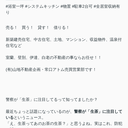
#浴室一坪
#システムキッチン
#物置
#駐車2台可
#全居室収納有
り
売る！ 買う！ 貸す！ 借りる！
新築建売住宅、中古住宅、土地、マンション、収益物件、温泉付
住宅など
室蘭、登別、伊達、白老の不動産の事ならお任せ！！
(有)山地不動産企画・常口アトム売買営業部です！
警察が「生茶」に注目してるって知ってましたか？
最近ちょっと話題になっているのが、
警察が「生茶」に注目して
いる
というニュース。
「え、生茶ってあのお茶の生茶？」と思うよね。実はこれ、防犯