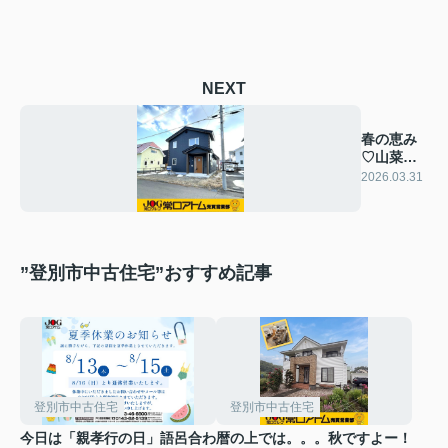
NEXT
春の恵み
♡山菜の
日
2026.03.31
”登別市中古住宅”おすすめ記事
登別市中古住宅
登別市中古住宅
今日は「親孝行の日」語呂合わ
暦の上では。。。秋ですよー！