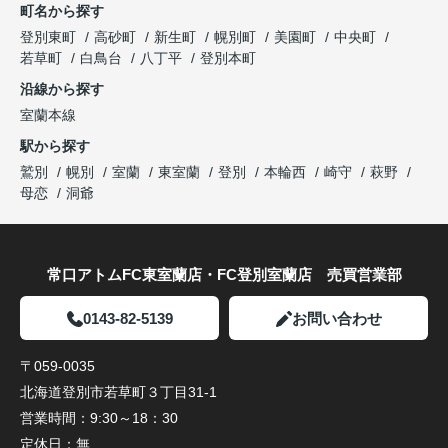
町名から探す
登別東町
高砂町
新生町
幌別町
美園町
中央町
若草町
白鳥台
八丁平
登別本町
沿線から探す
室蘭本線
駅から探す
鷲別
幌別
室蘭
東室蘭
登別
本輪西
崎守
萩野
母恋
洞爺
常口アトムFC東室蘭店・FC登別室蘭店 売買営業部
0143-82-5139
お問い合わせ
〒059-0035
北海道登別市若草町３丁目31-1
営業時間：
9:30～18：30
定休日：
無