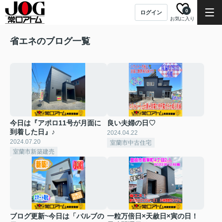
0
ログイン
お気に入り
省エネのブログ一覧
今日は『アポロ11号が月面に
良い夫婦の日♡
到着した日』♪
2024.04.22
2024.07.20
室蘭市中古住宅
室蘭市新築建売
ブログ更新~今日は「バルブの
一粒万倍日×天赦日×寅の日！