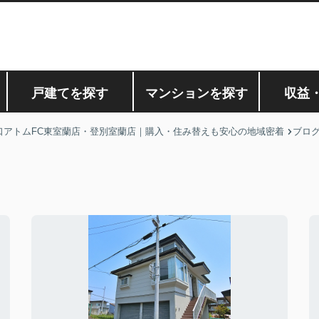
戸建てを探す
マンションを探す
収益
口アトムFC東室蘭店・登別室蘭店｜購入・住み替えも安心の地域密着
ブロ