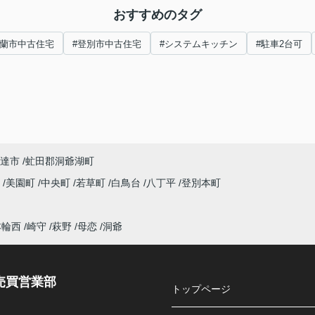
おすすめのタグ
室蘭市中古住宅
#登別市中古住宅
#システムキッチン
#駐車2台可
達市
虻田郡洞爺湖町
町
美園町
中央町
若草町
白鳥台
八丁平
登別本町
本輪西
崎守
萩野
母恋
洞爺
売買営業部
トップページ