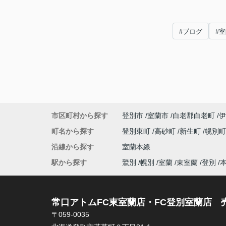
#ブログ
#
市区町村から探す
登別市
室蘭市
白老郡白老町
伊
町名から探す
登別東町
高砂町
新生町
幌別
沿線から探す
室蘭本線
駅から探す
鷲別
幌別
室蘭
東室蘭
登別
常口アトムFC東室蘭店・FC登別室蘭店 
〒059-0035