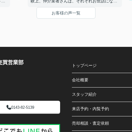
さん
験上、仲介業者さんは、それぞれお世話になっ
ば相
ており、その中で一番対応が良かったのが常口
お客様の声一覧
し
さんでした。そのこともありお話を進めるきっ
かけにもなりました。今回も十二分に対応して
いただきました。ありがとうございます。
売買営業部
トップページ
会社概要
スタッフ紹介
0143-82-5139
来店予約・内覧予約
売却相談・査定依頼