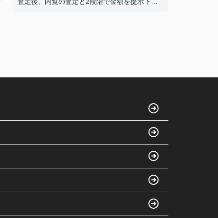
査定後、内覧の査定と2段階で金額を提示下さ
ったおかげで、売値がつけやすくなりました。
当初、考えていた額より高く売却でき満足して
おります。
野村さんに担当していただいて良かったです。
本当にありがとうございました。