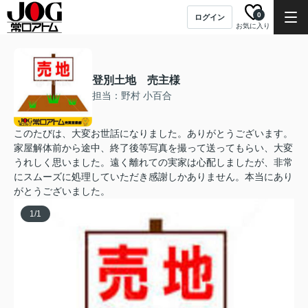
0
ログイン
お気に入り
登別土地 売主様
担当：野村 小百合
このたびは、大変お世話になりました。ありがとうございます。
家屋解体前から途中、終了後等写真を撮って送ってもらい、大変
うれしく思いました。遠く離れての実家は心配しましたが、非常
にスムーズに処理していただき感謝しかありません。本当にあり
がとうございました。
1
/
1