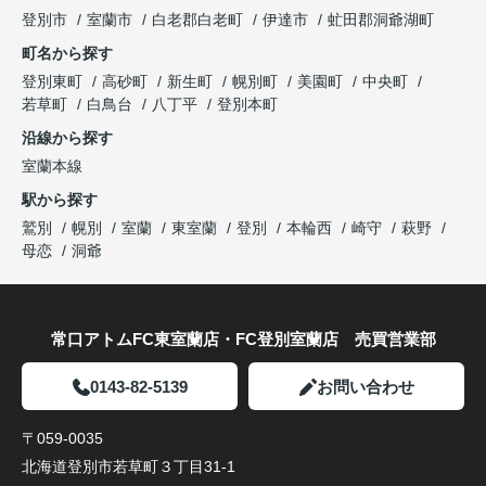
登別市
室蘭市
白老郡白老町
伊達市
虻田郡洞爺湖町
町名から探す
登別東町
高砂町
新生町
幌別町
美園町
中央町
若草町
白鳥台
八丁平
登別本町
沿線から探す
室蘭本線
駅から探す
鷲別
幌別
室蘭
東室蘭
登別
本輪西
崎守
萩野
母恋
洞爺
常口アトムFC東室蘭店・FC登別室蘭店 売買営業部
0143-82-5139
お問い合わせ
〒059-0035
北海道登別市若草町３丁目31-1