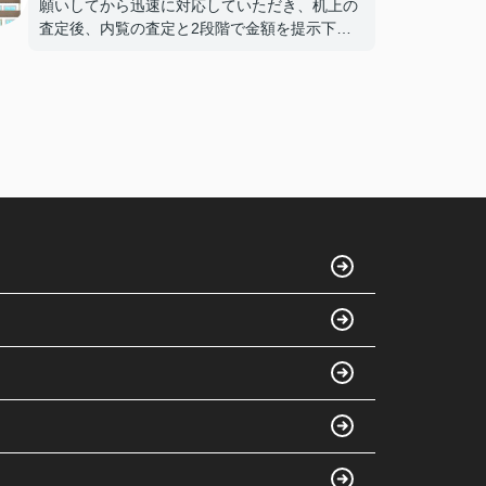
願いしてから迅速に対応していただき、机上の
査定後、内覧の査定と2段階で金額を提示下さ
ったおかげで、売値がつけやすくなりました。
当初、考えていた額より高く売却でき満足して
おります。
野村さんに担当していただいて良かったです。
本当にありがとうございました。