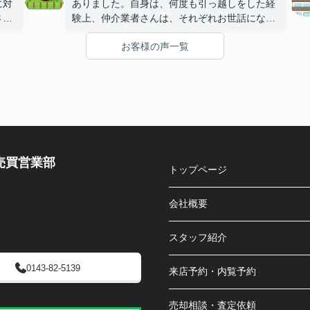
に対
ありました。自身は、何度も引っ越しをした経
さん
験上、仲介業者さんは、それぞれお世話になっ
ば相
ており、その中で一番対応が良かったのが常口
お客様の声一覧
し
さんでした。そのこともありお話を進めるきっ
かけにもなりました。今回も十二分に対応して
いただきました。ありがとうございます。
売買営業部
トップページ
会社概要
スタッフ紹介
0143-82-5139
来店予約・内覧予約
売却相談・査定依頼