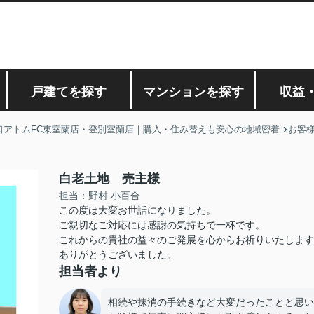
戸建てを探す
マンションを探す
収益
口アトムFC東室蘭店・登別室蘭店｜購入・住み替えも安心の地域密着
お客
白老土地 売主様
担当：野村 小百合
この度は大変お世話になりました。
ご親切なご対応には感謝の気持ちで一杯です。
これからの貴社の益々のご発展を心からお祈りいたします
ありがとうございました。
担当者より
相続や抹消の手続きなど大変だったことと思い