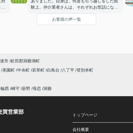
に対
ありました。自身は、何度も引っ越しをした経
さん
験上、仲介業者さんは、それぞれお世話になっ
ば相
ており、その中で一番対応が良かったのが常口
お客様の声一覧
し
さんでした。そのこともありお話を進めるきっ
かけにもなりました。今回も十二分に対応して
いただきました。ありがとうございます。
達市
虻田郡洞爺湖町
町
美園町
中央町
若草町
白鳥台
八丁平
登別本町
本輪西
崎守
萩野
母恋
洞爺
売買営業部
トップページ
会社概要