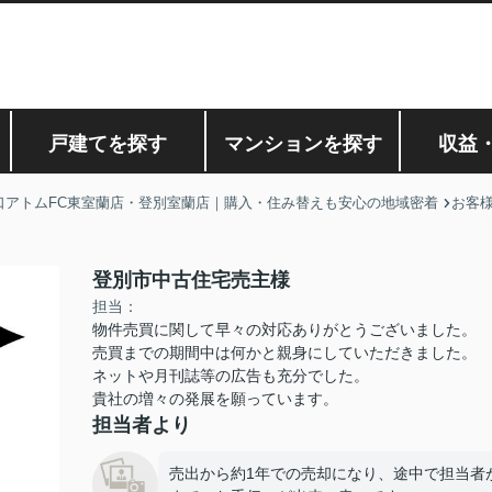
戸建てを探す
マンションを探す
収益
口アトムFC東室蘭店・登別室蘭店｜購入・住み替えも安心の地域密着
お客
登別市中古住宅売主様
担当：
物件売買に関して早々の対応ありがとうございました。
売買までの期間中は何かと親身にしていただきました。
ネットや月刊誌等の広告も充分でした。
貴社の増々の発展を願っています。
担当者より
売出から約1年での売却になり、途中で担当者