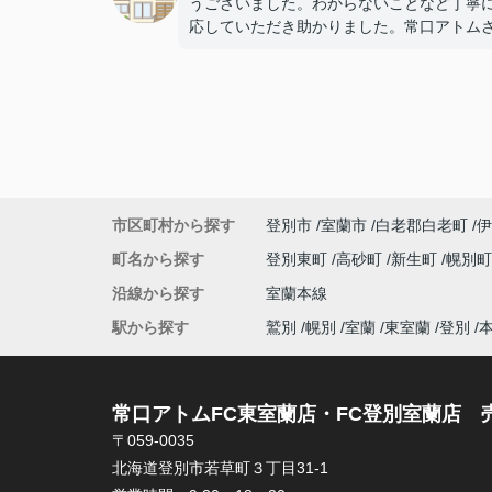
うございました。わからないことなど丁寧
応していただき助かりました。常口アトム
の野村さんで良かったです。また何かあれ
談したいと思います。ありがとうございま
た。
市区町村から探す
登別市
室蘭市
白老郡白老町
伊
町名から探す
登別東町
高砂町
新生町
幌別
沿線から探す
室蘭本線
駅から探す
鷲別
幌別
室蘭
東室蘭
登別
常口アトムFC東室蘭店・FC登別室蘭店 
〒059-0035
北海道登別市若草町３丁目31-1