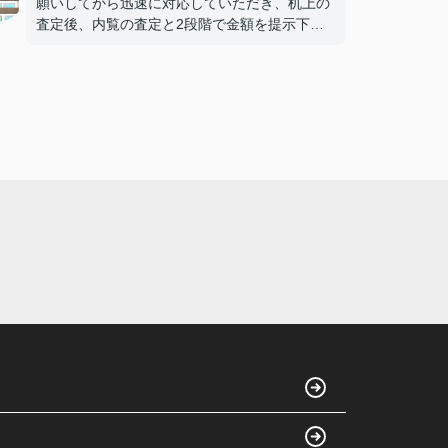
願いしてから迅速に対応していただき、机上の
査定後、内覧の査定と2段階で金額を提示下さ
ったおかげで、売値がつけやすくなりました。
当初、考えていた額より高く売却でき満足して
おります。
野村さんに担当していただいて良かったです。
本当にありがとうございました。