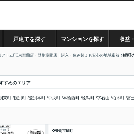
戸建てを探す
マンションを探す
収益
緑町
口アトムFC東室蘭店・登別室蘭店｜購入・住み替えも安心の地域密着
すすめのエリア
別東町
/
幌別町
/
登別本町
/
中央町
/
本輪西町
/
絵鞆町
/
字石山
/
柏木町
/
富
売地
登別市
緑町