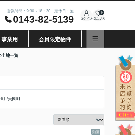
営業時間：9:30～18：30 定休日：無
0
0143-82-5139
ログイン
お気に入り
・事業用
会員限定物件
の土地一覧
士町
/
美園町
動画