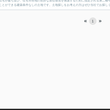
住宅が建ち並び、住宅市街地の良好な居住環境を保護するために指定される第二種
ことができる建築条件なしの土地です。土地探しをお考えの方はぜひ当社でお探しくだ
1