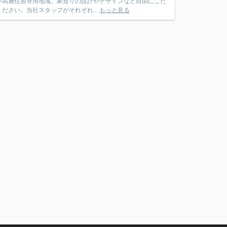
中高層住居専用地域。家造りの設計やデザインなど自由にこだ
さい。当社スタッフがそれぞれ...
もっと見る