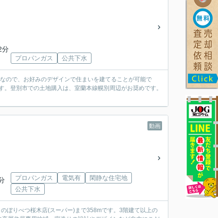
2分
プロパンガス
公共下水
しなので、お好みのデザインで住まいを建てることが可能で
ります。登別市での土地購入は、室蘭本線幌別周辺がお奨めです。
動画
プロパンガス
電気有
閑静な住宅地
分
公共下水
の