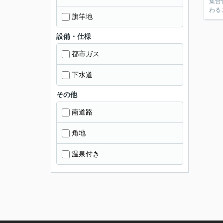
集合
わる
旗竿地
設備・仕様
都市ガス
下水道
その他
南道路
角地
温泉付き