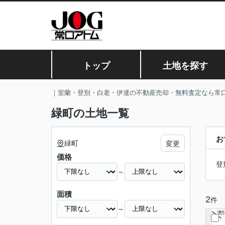
トップ
土地を探す
｜室蘭・登別・白老・伊達の不動産売却・無料査定なら常
緑町の土地一覧
お
緑町
変更
価格
登
～
面積
2
件
～