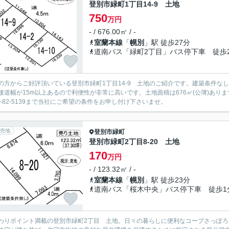
登別市緑町1丁目14-9 土地
750
万円
- / 676.00㎡ / -
室蘭本線
「
幌別
」駅 徒歩27分
道南バス「緑町2丁目」バス停下車 徒歩
の方からご好評頂いている登別市緑町1丁目14-9 土地のご紹介です。建築条件な
接道幅が15m以上あるので利便性が非常に高いです。土地面積は676㎡(公簿)あ
43-82-5139まで当社にご希望の条件をお申し付け下さいませ。
売地
登別市
緑町
登別市緑町2丁目8-20 土地
170
万円
- / 123.32㎡ / -
室蘭本線
「
幌別
」駅 徒歩23分
道南バス「桜木中央」バス停下車 徒歩1
ポイント満載の登別市緑町2丁目 土地。日々の暮らしに便利なコープさっぽろ のぼりべつ桜木店(スーパー)まで358mです。3階建て以上