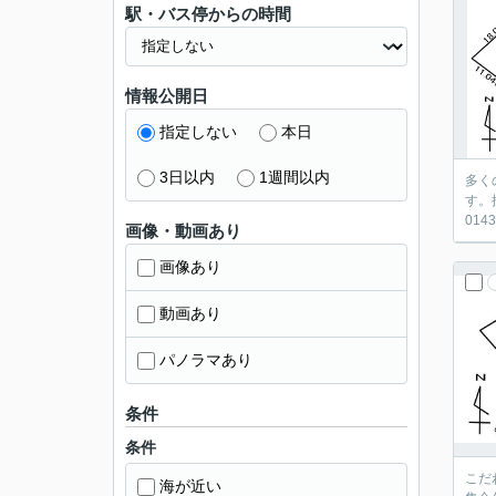
駅・バス停からの時間
情報公開日
指定しない
本日
3日以内
1週間以内
多く
す。
01
画像・動画あり
画像あり
動画あり
パノラマあり
条件
条件
こだわり
海が近い