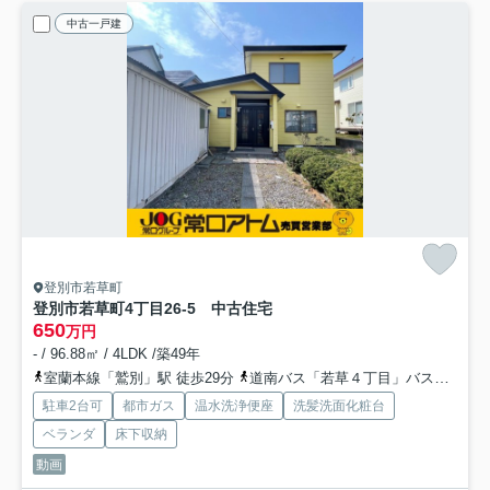
中古一戸建
登別市若草町
登別市若草町4丁目26-5 中古住宅
650
万円
- / 96.88㎡ / 4LDK /築49年
室蘭本線「鷲別」駅 徒歩29分
道南バス「若草４丁目」バス停下車 徒歩3分
駐車2台可
都市ガス
温水洗浄便座
洗髪洗面化粧台
ベランダ
床下収納
動画