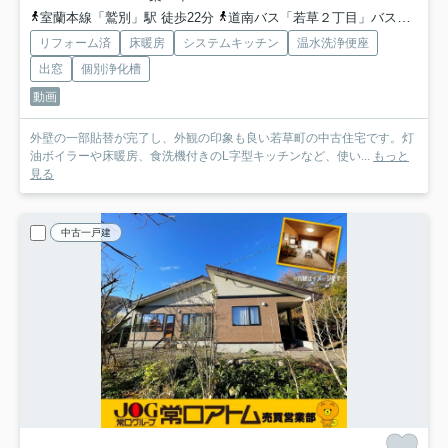
室蘭本線「鷲別」駅 徒歩22分
道南バス「若草２丁目」バス停下車 徒歩2分
リフォーム済
床暖房
システムキッチン
温水洗浄便座
出窓
個別浄化槽
動画
外壁の一部貼替が完了し、外観の印象も良い若草町の中古住宅です。灯
油ボイラーや床暖房、食洗機付きのL字型キッチンなど、使い...
もっと
見る
中古一戸建