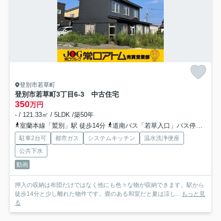
登別市若草町
登別市若草町3丁目6-3 中古住宅
350
万円
- / 121.33㎡ / 5LDK /築50年
室蘭本線「鷲別」駅 徒歩14分
道南バス「若草入口」バス停下車 徒歩1分
駐車2台可
都市ガス
システムキッチン
温水洗浄便座
公共下水
動画
押入の収納は布団だけではなく他にも色々な物が収納できます。駅から
徒歩14分と少し離れた物件です。畳のある和室だと夏は涼し...
もっと見
る