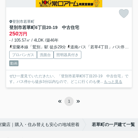
登別市若草町
登別市若草町6丁目20-19 中古住宅
250
万円
- / 105.57㎡ / 4LDK /築46年
室蘭本線「鷲別」駅 徒歩29分
道南バス「若草4丁目」バス停下車 徒歩3分
プロパンガス
洗面台
照明器具付き
動画
ぜひ一度見ていただきたい、「登別市若草町6丁目20-19 中古住宅」で
す。バス停から徒歩3分以内なので、どこに行くのも便...
もっと見る
1
室蘭店｜購入・住み替えも安心の地域密着
若草町の一戸建て一覧