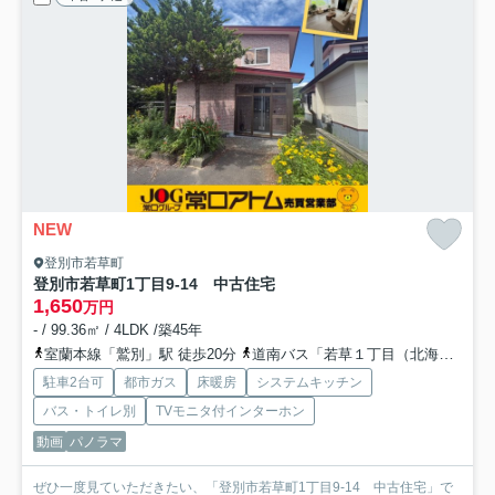
NEW
登別市若草町
登別市若草町1丁目9-14 中古住宅
1,650
万円
- / 99.36㎡ / 4LDK /築45年
室蘭本線「鷲別」駅 徒歩20分
道南バス「若草１丁目（北海道）」バス停下車 徒歩3分
駐車2台可
都市ガス
床暖房
システムキッチン
バス・トイレ別
TVモニタ付インターホン
動画
パノラマ
ぜひ一度見ていただきたい、「登別市若草町1丁目9-14 中古住宅」で