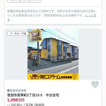
室蘭信用金庫若草支店まで108mです。屋外の冷気や熱気の流入を防い
でくれる風除室があります。前面道路6m以上ある物件です...
もっと見
る
中古一戸建
登別市若草町
登別市若草町2丁目12-5 中古住宅
1,298
万円
- / 116.90㎡ / 5LDK /築46年