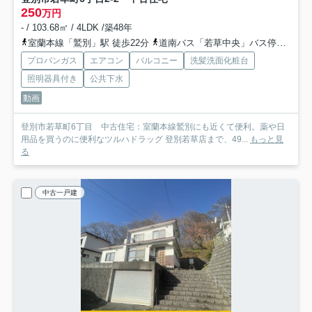
250
万円
- / 103.68㎡ / 4LDK /築48年
室蘭本線「鷲別」駅 徒歩22分
道南バス「若草中央」バス停下車 徒歩4分
プロパンガス
エアコン
バルコニー
洗髪洗面化粧台
照明器具付き
公共下水
動画
登別市若草町6丁目 中古住宅：室蘭本線鷲別にも近くて便利。薬や日
用品を買うのに便利なツルハドラッグ 登別若草店まで、49...
もっと見
る
中古一戸建