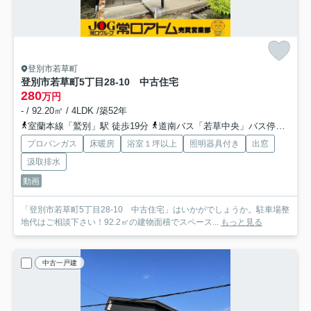
登別市若草町
登別市若草町5丁目28-10 中古住宅
280
万円
- / 92.20㎡ / 4LDK /築52年
室蘭本線「鷲別」駅 徒歩19分
道南バス「若草中央」バス停下車 徒歩4分
プロパンガス
床暖房
浴室１坪以上
照明器具付き
出窓
汲取排水
動画
「登別市若草町5丁目28-10 中古住宅」はいかがでしょうか。駐車場整
地代はご相談下さい！92.2㎡の建物面積でスペース...
もっと見る
中古一戸建