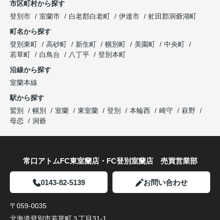
市区町村から探す
登別市
室蘭市
白老郡白老町
伊達市
虻田郡洞爺湖町
町名から探す
登別東町
高砂町
新生町
幌別町
美園町
中央町
若草町
白鳥台
八丁平
登別本町
沿線から探す
室蘭本線
駅から探す
鷲別
幌別
室蘭
東室蘭
登別
本輪西
崎守
萩野
母恋
洞爺
常口アトムFC東室蘭店・FC登別室蘭店 売買営業部
0143-82-5139
お問い合わせ
〒059-0035
北海道登別市若草町３丁目31-1