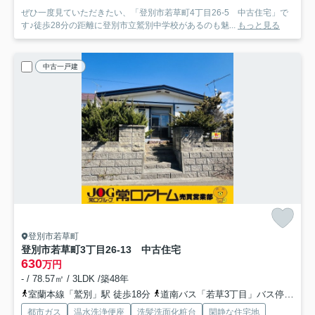
ぜひ一度見ていただきたい、「登別市若草町4丁目26-5 中古住宅」で
す♪徒歩28分の距離に登別市立鷲別中学校があるのも魅...
もっと見る
中古一戸建
登別市若草町
登別市若草町3丁目26-13 中古住宅
630
万円
- / 78.57㎡ / 3LDK /築48年
室蘭本線「鷲別」駅 徒歩18分
道南バス「若草3丁目」バス停下車 徒歩2分
都市ガス
温水洗浄便座
洗髪洗面化粧台
閑静な住宅地