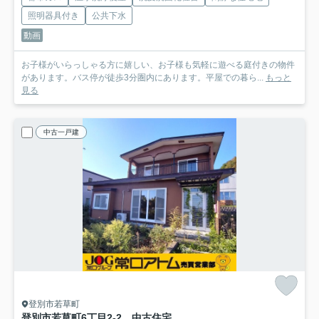
照明器具付き
公共下水
動画
お子様がいらっしゃる方に嬉しい、お子様も気軽に遊べる庭付きの物件
があります。バス停が徒歩3分圏内にあります。平屋での暮ら...
もっと
見る
中古一戸建
登別市若草町
登別市若草町6丁目2-2 中古住宅