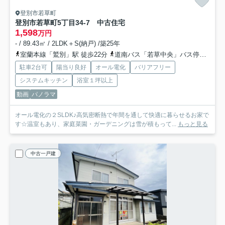
登別市若草町
登別市若草町5丁目34-7 中古住宅
1,598
万円
- / 89.43㎡ / 2LDK＋S(納戸) /築25年
室蘭本線「鷲別」駅 徒歩22分
道南バス「若草中央」バス停下車 徒歩4分
駐車2台可
陽当り良好
オール電化
バリアフリー
システムキッチン
浴室１坪以上
動画
パノラマ
オール電化の２SLDK♪高気密断熱で年間を通して快適に暮らせるお家で
す☆温室もあり、家庭菜園・ガーデニングは雪が積もって...
もっと見る
中古一戸建