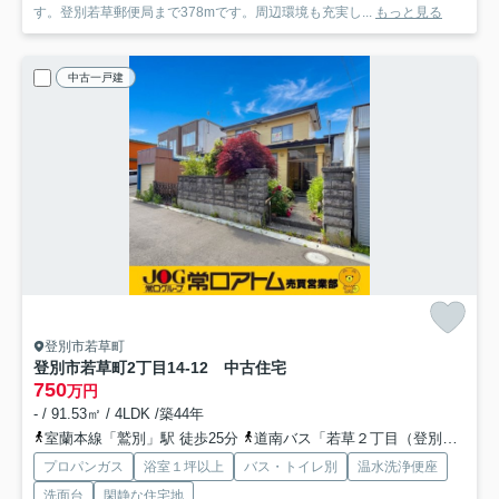
す。登別若草郵便局まで378mです。周辺環境も充実し...
もっと見る
中古一戸建
登別市若草町
登別市若草町2丁目14-12 中古住宅
750
万円
- / 91.53㎡ / 4LDK /築44年
室蘭本線「鷲別」駅 徒歩25分
道南バス「若草２丁目（登別市）」バス停下車 徒歩2分
プロパンガス
浴室１坪以上
バス・トイレ別
温水洗浄便座
洗面台
閑静な住宅地