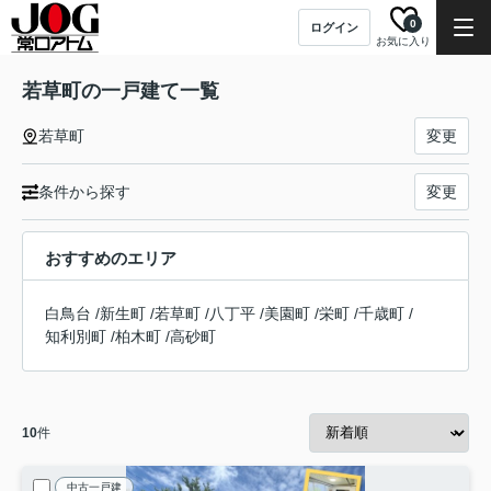
0
ログイン
お気に入り
若草町の一戸建て一覧
若草町
変更
条件から探す
変更
おすすめのエリア
白鳥台
/
新生町
/
若草町
/
八丁平
/
美園町
/
栄町
/
千歳町
/
知利別町
/
柏木町
/
高砂町
10
件
中古一戸建